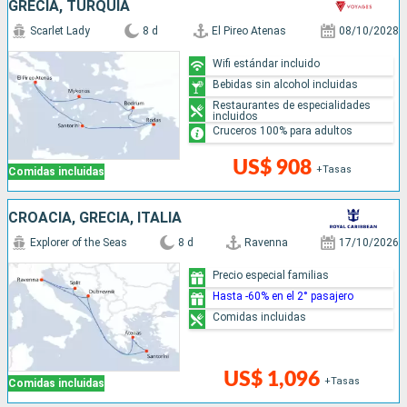
GRECIA, TURQUÍA
Scarlet Lady
8 d
El Pireo Atenas
08/10/2028
Wifi estándar incluido
Bebidas sin alcohol incluidas
Restaurantes de especialidades
incluidos
Cruceros 100% para adultos
US$ 908
+Tasas
Comidas incluidas
CROACIA, GRECIA, ITALIA
Explorer of the Seas
8 d
Ravenna
17/10/2026
Precio especial familias
Hasta -60% en el 2° pasajero
Comidas incluidas
US$ 1,096
+Tasas
Comidas incluidas