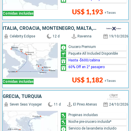
US$ 1,193
+Tasas
Comidas incluidas
ITALIA, CROACIA, MONTENEGRO, MALTA, GRECIA
Celebrity Eclipse
12 d
Ravenna
19/10/2026
Crucero Premium
Paquete All Included Disponible
Hasta -$600/cabina
60% Off en 2° pasajero
US$ 1,182
+Tasas
Comidas incluidas
GRECIA, TURQUÍA
Seven Seas Voyager
11 d
El Pireo Atenas
24/10/2026
Propinas incluidas
Noche pre-crucero incluida*
Servicio de lavanderia incluido