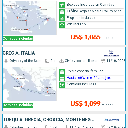
Bebidas Incluidas en Comidas
Crédito Regalado para Excursiones
Propinas incluidas
Wifi incluido
US$ 1,065
+Tasas
Comidas incluidas
GRECIA, ITALIA
Odyssey of the Seas
8 d
Civitavecchia - Roma
11/10/2026
Precio especial familias
Hasta -60% en el 2° pasajero
Comidas incluidas
US$ 1,099
+Tasas
Comidas incluidas
TURQUÍA, GRECIA, CROACIA, MONTENEGRO, ITALIA
Celestyal Journey
15 d
El Pireo Atenas
09/10/2027