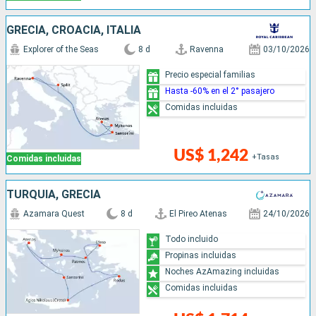
GRECIA, CROACIA, ITALIA
Explorer of the Seas
8 d
Ravenna
03/10/2026
Precio especial familias
Hasta -60% en el 2° pasajero
Comidas incluidas
US$ 1,242
+Tasas
Comidas incluidas
TURQUÍA, GRECIA
Azamara Quest
8 d
El Pireo Atenas
24/10/2026
Todo incluido
Propinas incluidas
Noches AzAmazing incluidas
Comidas incluidas