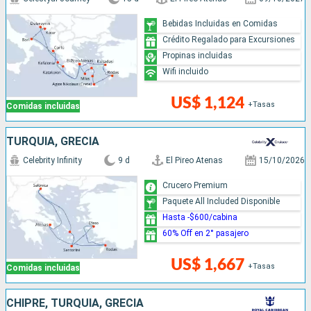
Bebidas Incluidas en Comidas
Crédito Regalado para Excursiones
Propinas incluidas
Wifi incluido
US$ 1,124
+Tasas
Comidas incluidas
TURQUÍA, GRECIA
Celebrity Infinity
9 d
El Pireo Atenas
15/10/2026
Crucero Premium
Paquete All Included Disponible
Hasta -$600/cabina
60% Off en 2° pasajero
US$ 1,667
+Tasas
Comidas incluidas
CHIPRE, TURQUÍA, GRECIA