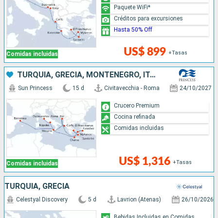
Paquete WiFi*
Créditos para excursiones
Hasta 50% Off
US$ 899
+Tasas
Comidas incluidas
TURQUÍA, GRECIA, MONTENEGRO, ITALIA, ESPAÑA
Sun Princess
15 d
Civitavecchia - Roma
24/10/2027
Crucero Premium
Cocina refinada
Comidas incluidas
US$ 1,316
+Tasas
Comidas incluidas
TURQUÍA, GRECIA
Celestyal Discovery
5 d
Lavrion (Atenas)
26/10/2026
Bebidas Incluidas en Comidas