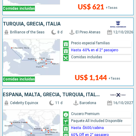
US$ 621
+Tasas
Comidas incluidas
TURQUÍA, GRECIA, ITALIA
Brilliance of the Seas
8 d
El Pireo Atenas
12/10/2026
Precio especial familias
Hasta -60% en el 2° pasajero
Comidas incluidas
US$ 1,144
+Tasas
Comidas incluidas
ESPAÑA, MALTA, GRECIA, TURQUÍA, ITALIA
Celebrity Equinox
11 d
Barcelona
16/10/2027
Crucero Premium
Paquete All Included Disponible
Hasta -$600/cabina
60% Off en 2° pasajero