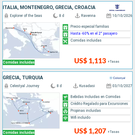
ITALIA, MONTENEGRO, GRECIA, CROACIA
Explorer of the Seas
8 d
Ravenna
10/10/2026
Precio especial familias
Hasta -60% en el 2° pasajero
Comidas incluidas
US$ 1,113
+Tasas
Comidas incluidas
GRECIA, TURQUÍA
Celestyal Journey
8 d
Kusadasi
03/10/2027
Bebidas Incluidas en Comidas
Crédito Regalado para Excursiones
Propinas incluidas
Wifi incluido
US$ 1,207
+Tasas
Comidas incluidas