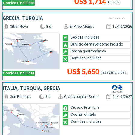
US$ 1,714
+Tasas
Comidas incluidas
GRECIA, TURQUÍA
Silver Nova
8 d
El Pireo Atenas
12/10/2026
Bebidas incluidas
Servicio de mayordomo incluido
Cocina gastronómica
Comidas incluidas
US$ 5,650
Tasas incluidas
Comidas incluidas
ITALIA, TURQUÍA, GRECIA
Sun Princess
8 d
Civitavecchia - Roma
24/10/2027
Crucero Premium
Cocina refinada
Comidas incluidas