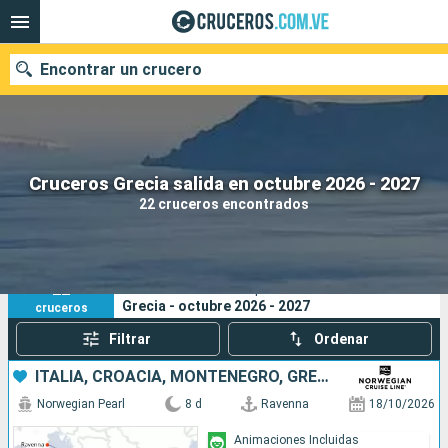
Encontrar un crucero
Nuestros destinos
Cruceros Grecia salida en octubre 2026 - 2027
22 cruceros encontrados
Fecha de salida
Puertos
Compañías
22
Sus criterios de búsqueda:
Grecia - octubre 2026 - 2027
cruceros
Buscar
Filtrar
Ordenar
ITALIA, CROACIA, MONTENEGRO, GRECIA
Norwegian Pearl
8 d
Ravenna
18/10/2026
Animaciones Incluidas