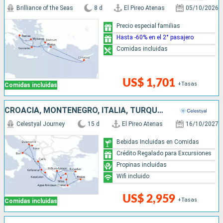
Brilliance of the Seas
8 d
El Pireo Atenas
05/10/2026
Precio especial familias
Hasta -60% en el 2° pasajero
Comidas incluidas
US$ 1,701
+Tasas
Comidas incluidas
CROACIA, MONTENEGRO, ITALIA, TURQUÍA, GRECIA
Celestyal Journey
15 d
El Pireo Atenas
16/10/2027
Bebidas Incluidas en Comidas
Crédito Regalado para Excursiones
Propinas incluidas
Wifi incluido
US$ 2,959
+Tasas
Comidas incluidas