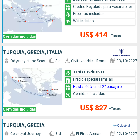
Crédito Regalado para Excursiones
Propinas incluidas
Wifi incluido
US$ 414
+Tasas
Comidas incluidas
TURQUÍA, GRECIA, ITALIA
Odyssey of the Seas
8 d
Civitavecchia - Roma
03/10/2027
Tarifas exclusivas
Precio especial familias
Hasta -60% en el 2° pasajero
Comidas incluidas
US$ 827
+Tasas
Comidas incluidas
TURQUÍA, GRECIA
Celestyal Journey
8 d
El Pireo Atenas
02/10/2027