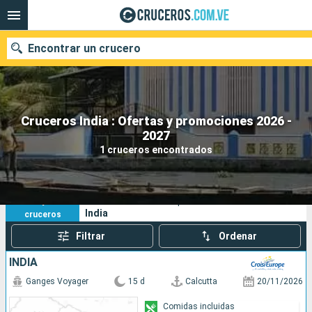
Encontrar un crucero
Cruceros India : Ofertas y promociones 2026 -
Nuestros destinos
2027
1 cruceros encontrados
Fecha de salida
Puertos
Compañías
1
Sus criterios de búsqueda:
India
cruceros
Buscar
Filtrar
Ordenar
INDIA
Ganges Voyager
15 d
Calcutta
20/11/2026
Comidas incluidas