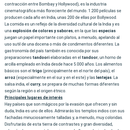
contracción entre Bombay y Hollywood), es la industria
cinematográfica más floreciente del mundo. 1.200 películas se
producen cada año en India, unas 200 de ellas por Bollywood.
La comida es un reflejo de la diversidad cultural de la India y es
una
explosión de colores y sabores
, en la que las
especias
juegan un papel importante con platos, a menudo, apelando al
uso sutil de una docena o más de condimentos diferentes.​ La
gastronomía del país también es conocida por sus
preparaciones
tandoori
elaboradas en el
tandoor
, un horno de
arcilla empleado en India desde hace 5.000 años. Los alimentos
básicos son el
trigo
(principalmente en el norte del país), el
arroz
(especialmente en el sur y en el este) y las
lentejas
. La
salsa india, el
curry
, se prepara de muchas formas diferentes
según la región o el origen étnico.
Principales lugares de interés
Hay países que son mágicos por la evasión que ofrecen y sin
duda, India es uno de ellos. Admirarás los templos indios con sus
fachadas minuciosamente talladas y, a menudo, muy coloridas.
Disfrutarás de esta tierra de contrastes y gran diversidad,