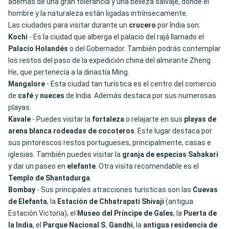
además de una gran tolerancia y una belleza salvaje, donde el
hombre y la naturaleza están ligadas intrínsecamente.
Las ciudades para visitar durante un
crucero
por India son:
Kochi
- Es la ciudad que alberga el palacio del rajá llamado el
Palacio Holandés
o del Gobernador. También podrás contemplar
los restos del paso de la expedición china del almirante Zheng
He, que pertenecía a la dinastía Ming.
Mangalore
- Esta ciudad tan turística es el centro del comercio
de
café
y
nueces
de India. Además destaca por sus numerosas
playas.
Kavale
- Puedes visitar la
fortaleza
o relajarte en sus
playas de
arena blanca rodeadas de cocoteros
. Este lugar destaca por
sus pintorescos restos portugueses, principalmente, casas e
iglesias. También puedes visitar la
granja de especias Sahakari
y dar un paseo en
elefante
. Otra visita recomendable es el
Templo de Shantadurga
.
Bombay
- Sus principales atracciones turísticas son las
Cuevas
de Elefanta
, la
Estación de Chhatrapati
Shivaji
(antigua
Estación Victoria), el
Museo del Príncipe de Gales
, la
Puerta de
la India
, el
Parque
Nacional S. Gandhi
, la
antigua residencia de