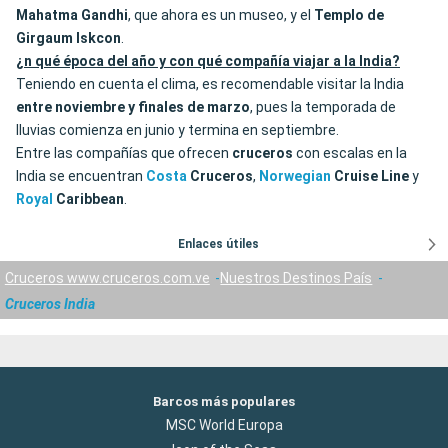
Mahatma Gandhi
, que ahora es un museo, y el
Templo de
Girgaum Iskcon
.
¿n qué época del año y con qué compañía viajar a la India?
Teniendo en cuenta el clima, es recomendable visitar la India
entre noviembre y finales de marzo
, pues la temporada de
lluvias comienza en junio y termina en septiembre.
Entre las compañías que ofrecen
cruceros
con escalas en la
India se encuentran
Costa
Cruceros
,
Norwegian
Cruise
Line
y
Royal
Caribbean
.
Enlaces útiles
Cruceros www.cruceros.com.ve
Nuestros Destinos País
Cruceros India
Barcos más populares
MSC World Europa