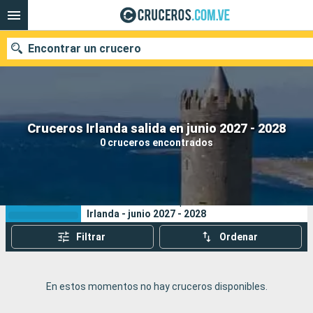
Encontrar un crucero
Nuestros destinos
Cruceros Irlanda salida en junio 2027 - 2028
0 cruceros encontrados
Fecha de salida
Puertos
Compañías
Sus criterios de búsqueda:
Irlanda - junio 2027 - 2028
Buscar
Filtrar
Ordenar
En estos momentos no hay cruceros disponibles.