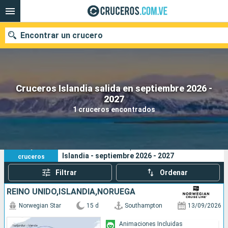
Encontrar un crucero
Cruceros Islandia salida en septiembre 2026 -
Nuestros destinos
2027
1 cruceros encontrados
Fecha de salida
Puertos
Compañías
1
Sus criterios de búsqueda:
Islandia - septiembre 2026 - 2027
cruceros
Buscar
Filtrar
Ordenar
REINO UNIDO,ISLANDIA,NORUEGA
Norwegian Star
15 d
Southampton
13/09/2026
Animaciones Incluidas