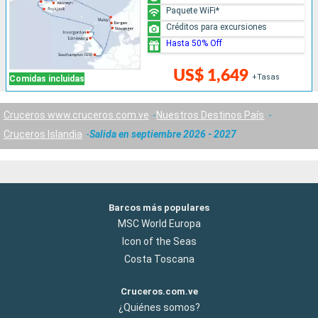
Paquete WiFi*
Créditos para excursiones
Hasta 50% Off
US$ 1,649
+Tasas
Comidas incluidas
Cruceros www.cruceros.com.ve
Nuestros Destinos País
Cruceros Islandia
Salida en septiembre 2026 - 2027
Barcos más populares
MSC World Europa
Icon of the Seas
Costa Toscana
Cruceros.com.ve
¿Quiénes somos?