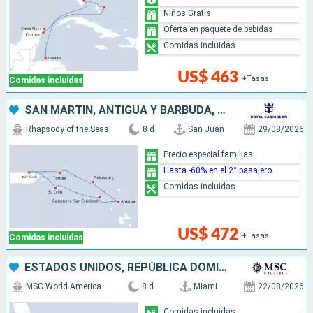
Niños Gratis
Oferta en paquete de bebidas
Comidas incluidas
US$ 463
+Tasas
Comidas incluidas
SAN MARTÍN, ANTIGUA Y BARBUDA, PUERTO RICO
Rhapsody of the Seas
8 d
San Juan
29/08/2026
Precio especial familias
Hasta -60% en el 2° pasajero
Comidas incluidas
US$ 472
+Tasas
Comidas incluidas
ESTADOS UNIDOS, REPÚBLICA DOMINICANA, PUERTO RICO, BAHAMAS
MSC World America
8 d
Miami
22/08/2026
Comidas incluidas