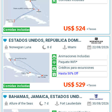
US$ 524
+Tasas
Comidas incluidas
ESTADOS UNIDOS, REPÚBLICA DOMINICANA, BAHAMAS
Norwegian Luna
8 d
Miami
22/08/2026
Animaciones Incluidas
Paquete WiFi*
Créditos para excursiones
Hasta 50% Off
US$ 529
+Tasas
Comidas incluidas
BAHAMAS, JAMAICA, ESTADOS UNIDOS
Allure of the Seas
7 d
Fort Lauderdale
30/08/2026