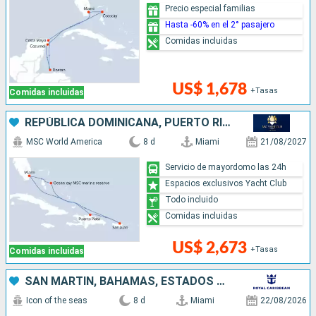
Precio especial familias
Hasta -60% en el 2° pasajero
Comidas incluidas
US$ 1,678
+Tasas
Comidas incluidas
REPÚBLICA DOMINICANA, PUERTO RICO, BAHAMAS, ESTADOS UNIDOS
MSC World America
8 d
Miami
21/08/2027
Servicio de mayordomo las 24h
Espacios exclusivos Yacht Club
Todo incluido
Comidas incluidas
US$ 2,673
+Tasas
Comidas incluidas
SAN MARTÍN, BAHAMAS, ESTADOS UNIDOS
Icon of the seas
8 d
Miami
22/08/2026