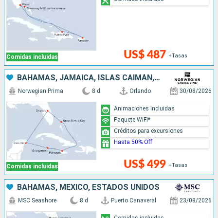
US$ 487
+Tasas
Comidas incluidas
BAHAMAS, JAMAICA, ISLAS CAIMÁN, MÉXICO, ESTADOS UNIDOS
Norwegian Prima
8 d
Orlando
30/08/2026
Animaciones Incluidas
Paquete WiFi*
Créditos para excursiones
Hasta 50% Off
US$ 499
+Tasas
Comidas incluidas
BAHAMAS, MÉXICO, ESTADOS UNIDOS
MSC Seashore
8 d
Puerto Canaveral
23/08/2026
Comidas incluidas