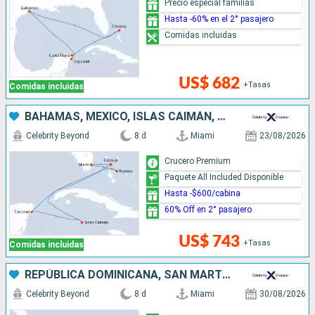
Precio especial familias
Hasta -60% en el 2° pasajero
Comidas incluidas
US$ 682
+Tasas
Comidas incluidas
BAHAMAS, MÉXICO, ISLAS CAIMÁN, ESTADOS UNIDOS
Celebrity Beyond
8 d
Miami
23/08/2026
Crucero Premium
Paquete All Included Disponible
Hasta -$600/cabina
60% Off en 2° pasajero
US$ 743
+Tasas
Comidas incluidas
REPÚBLICA DOMINICANA, SAN MARTÍN, ESTADOS UNIDOS
Celebrity Beyond
8 d
Miami
30/08/2026