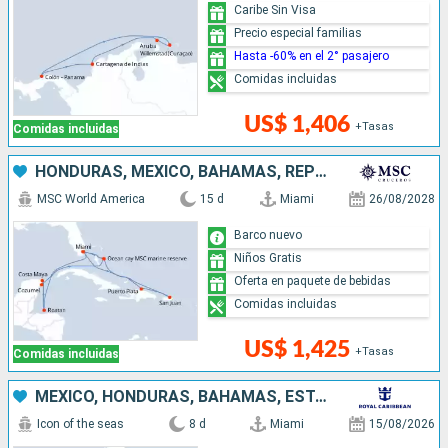
Caribe Sin Visa
Precio especial familias
Hasta -60% en el 2° pasajero
Comidas incluidas
US$ 1,406
+Tasas
Comidas incluidas
HONDURAS, MÉXICO, BAHAMAS, REPÚBLICA DOMINICANA, PUERTO RICO, ESTADOS UNIDOS
MSC World America
15 d
Miami
26/08/2028
Barco nuevo
Niños Gratis
Oferta en paquete de bebidas
Comidas incluidas
US$ 1,425
+Tasas
Comidas incluidas
MÉXICO, HONDURAS, BAHAMAS, ESTADOS UNIDOS
Icon of the seas
8 d
Miami
15/08/2026