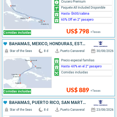
Crucero Premium
Paquete All Included Disponible
Hasta -$600/cabina
60% Off en 2° pasajero
US$ 798
+Tasas
Comidas incluidas
BAHAMAS, MÉXICO, HONDURAS, ESTADOS UNIDOS
Star of the Seas
8 d
Puerto Canaveral
30/08/2026
Precio especial familias
Hasta -60% en el 2° pasajero
Comidas incluidas
US$ 889
+Tasas
Comidas incluidas
BAHAMAS, PUERTO RICO, SAN MARTÍN, ESTADOS UNIDOS
Star of the Seas
8 d
Puerto Canaveral
23/08/2026