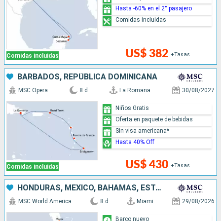
Hasta -60% en el 2° pasajero
Comidas incluidas
US$ 382
+Tasas
Comidas incluidas
BARBADOS, REPÚBLICA DOMINICANA
MSC Opera
8 d
La Romana
30/08/2027
Niños Gratis
Oferta en paquete de bebidas
Sin visa americana*
Hasta 40% Off
US$ 430
+Tasas
Comidas incluidas
HONDURAS, MÉXICO, BAHAMAS, ESTADOS UNIDOS
MSC World America
8 d
Miami
29/08/2026
Barco nuevo