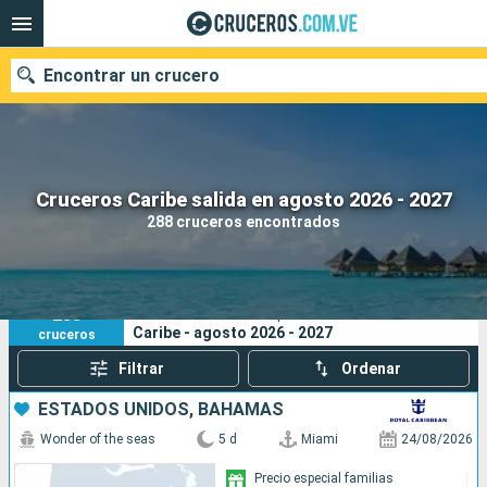
Encontrar un crucero
Nuestros destinos
Cruceros Caribe salida en agosto 2026 - 2027
288 cruceros encontrados
Fecha de salida
Puertos
Compañías
288
Sus criterios de búsqueda:
Caribe - agosto 2026 - 2027
cruceros
Buscar
Filtrar
Ordenar
ESTADOS UNIDOS, BAHAMAS
Wonder of the seas
5 d
Miami
24/08/2026
Precio especial familias