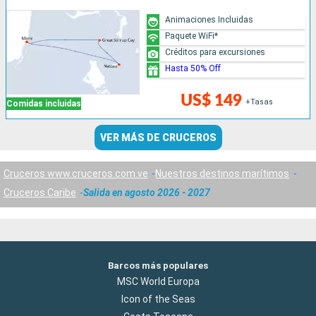
Animaciones Incluidas
Paquete WiFi*
Créditos para excursiones
Hasta 50% Off
US$ 149
+Tasas
Comidas incluidas
VER MÁS DE CRUCEROS
Cruceros www.cruceros.com.ve
Nuestros destinos marítimos
Cruceros Caribe
Salida en agosto 2026 - 2027
Barcos más populares
MSC World Europa
Icon of the Seas