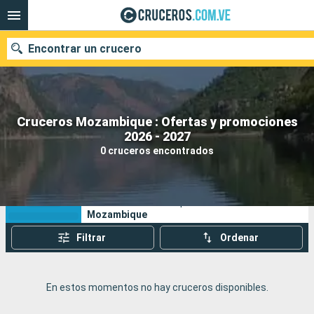
Encontrar un crucero
Cruceros Mozambique : Ofertas y promociones
Nuestros destinos
2026 - 2027
0 cruceros encontrados
Fecha de salida
Puertos
Compañías
Sus criterios de búsqueda:
Mozambique
Buscar
Filtrar
Ordenar
En estos momentos no hay cruceros disponibles.