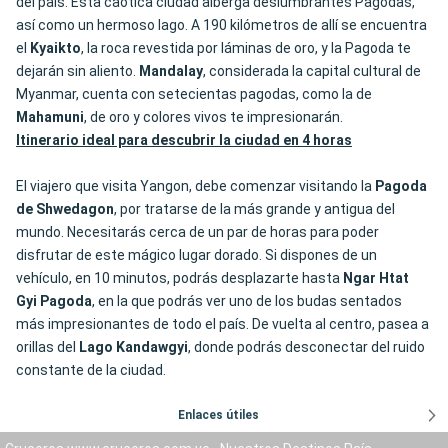
del país. Esta caótica ciudad alberga deslumbrantes Pagodas,
así como un hermoso lago. A 190 kilómetros de allí se encuentra
el
Kyaikto
, la roca revestida por láminas de oro, y la Pagoda te
dejarán sin aliento.
Mandalay
, considerada la capital cultural de
Myanmar, cuenta con setecientas pagodas, como la de
Mahamuni
, de oro y colores vivos te impresionarán.
Itinerario ideal para descubrir la ciudad en 4 horas
El viajero que visita Yangon, debe comenzar visitando la
Pagoda
de Shwedagon
, por tratarse de la más grande y antigua del
mundo. Necesitarás cerca de un par de horas para poder
disfrutar de este mágico lugar dorado. Si dispones de un
vehículo, en 10 minutos, podrás desplazarte hasta
Ngar Htat
Gyi Pagoda
, en la que podrás ver uno de los budas sentados
más impresionantes de todo el país. De vuelta al centro, pasea a
orillas del
Lago Kandawgyi
, donde podrás desconectar del ruido
constante de la ciudad.
Enlaces útiles