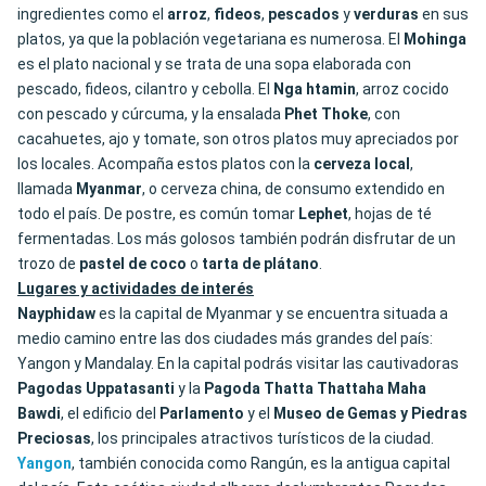
ingredientes como el
arroz
,
fideos
,
pescados
y
verduras
en sus
platos, ya que la población vegetariana es numerosa. El
Mohinga
es el plato nacional y se trata de una sopa elaborada con
pescado, fideos, cilantro y cebolla. El
Nga htamin
, arroz cocido
con pescado y cúrcuma, y la ensalada
Phet Thoke
, con
cacahuetes, ajo y tomate, son otros platos muy apreciados por
los locales. Acompaña estos platos con la
cerveza local
,
llamada
Myanmar
, o cerveza china, de consumo extendido en
todo el país. De postre, es común tomar
Lephet
, hojas de té
fermentadas. Los más golosos también podrán disfrutar de un
trozo de
pastel de coco
o
tarta de plátano
.
Lugares y actividades de interés
Nayphidaw
es la capital de Myanmar y se encuentra situada a
medio camino entre las dos ciudades más grandes del país:
Yangon y Mandalay. En la capital podrás visitar las cautivadoras
Pagodas Uppatasanti
y la
Pagoda Thatta Thattaha Maha
Bawdi
, el edificio del
Parlamento
y el
Museo de Gemas y Piedras
Preciosas
, los principales atractivos turísticos de la ciudad.
Yangon
, también conocida como Rangún, es la antigua capital