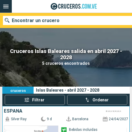
Encontrar un crucero
Cruceros Islas Baleares salida en abril 2027 -
Nuestros destinos
2028
5 cruceros encontrados
Fecha de salida
Puertos
Compañías
5
Sus criterios de búsqueda:
Islas Baleares - abril 2027 - 2028
cruceros
Buscar
Filtrar
Ordenar
ESPAÑA
Silver Ray
9 d
Barcelona
24/04/2027
Bebidas incluidas