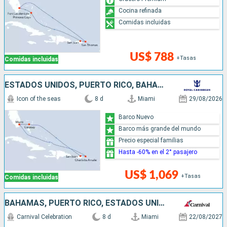
Cocina refinada
Comidas incluidas
US$ 788
+Tasas
Comidas incluidas
ESTADOS UNIDOS, PUERTO RICO, BAHAMAS
Icon of the seas
8 d
Miami
29/08/2026
Barco Nuevo
Barco más grande del mundo
Precio especial familias
Hasta -60% en el 2° pasajero
US$ 1,069
+Tasas
Comidas incluidas
BAHAMAS, PUERTO RICO, ESTADOS UNIDOS
Carnival Celebration
8 d
Miami
22/08/2027