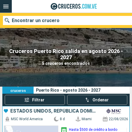
Encontrar un crucero
Cruceros Puerto Rico salida en agosto 2026 -
Nuestros destinos
2027
5 cruceros encontrados
Fecha de salida
Puertos
Compañías
5
Sus criterios de búsqueda:
Puerto Rico - agosto 2026 - 2027
cruceros
Buscar
Filtrar
Ordenar
ESTADOS UNIDOS, REPÚBLICA DOMINICANA, PUERTO RICO, BAHAMAS
MSC World America
8 d
Miami
22/08/2026
Hasta $500 de crédito a bordo