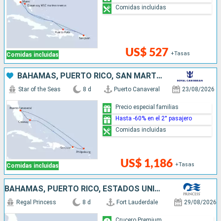
Comidas incluidas
US$ 527
+Tasas
Comidas incluidas
BAHAMAS, PUERTO RICO, SAN MARTÍN, ESTADOS UNIDOS
Star of the Seas
8 d
Puerto Canaveral
23/08/2026
Precio especial familias
Hasta -60% en el 2° pasajero
Comidas incluidas
US$ 1,186
+Tasas
Comidas incluidas
BAHAMAS, PUERTO RICO, ESTADOS UNIDOS
Regal Princess
8 d
Fort Lauderdale
29/08/2026
Crucero Premium