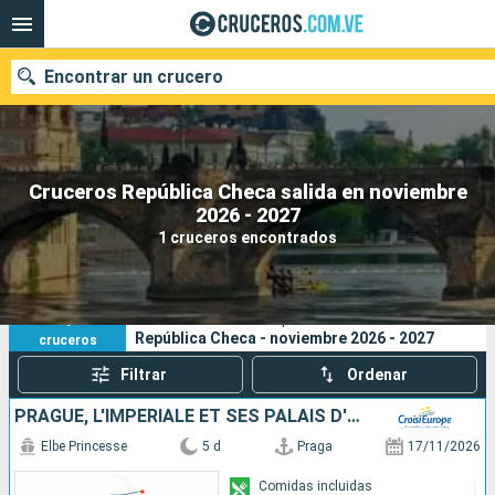
Encontrar un crucero
Cruceros República Checa salida en noviembre
Nuestros destinos
2026 - 2027
1 cruceros encontrados
Fecha de salida
Puertos
Compañías
1
Sus criterios de búsqueda:
República Checa - noviembre 2026 - 2027
cruceros
Buscar
Filtrar
Ordenar
PRAGUE, L'IMPÉRIALE ET SES PALAIS D'EXCEPTION, UNE CROISIÈRE DANS L'INTIMITÉ DES GRANDES FAMILLES ARISTOCRATIQUES
Elbe Princesse
5 d
Praga
17/11/2026
Comidas incluidas