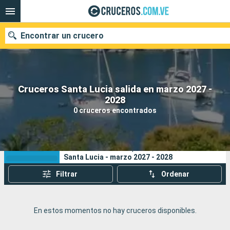
Encontrar un crucero
Cruceros Santa Lucia salida en marzo 2027 -
Nuestros destinos
2028
0 cruceros encontrados
Fecha de salida
Puertos
Compañías
Sus criterios de búsqueda:
Santa Lucia - marzo 2027 - 2028
Buscar
Filtrar
Ordenar
En estos momentos no hay cruceros disponibles.