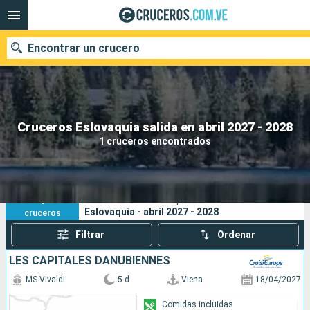
Encontrar un crucero
Nuestros destinos
Cruceros Eslovaquia salida en abril 2027 - 2028
1 cruceros encontrados
Fecha de salida
Puertos
Compañías
1
Sus criterios de búsqueda:
Eslovaquia - abril 2027 - 2028
cruceros
Buscar
Filtrar
Ordenar
LES CAPITALES DANUBIENNES
MS Vivaldi
5 d
Viena
18/04/2027
Comidas incluidas