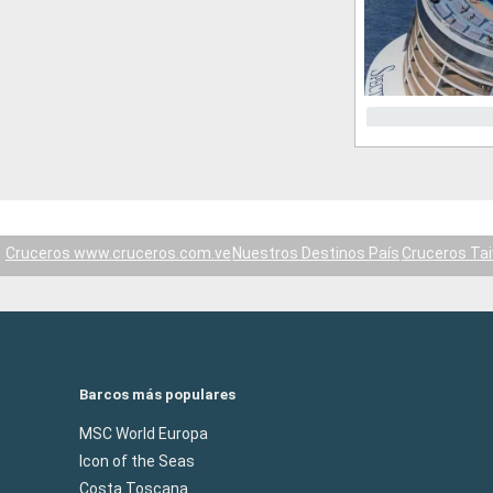
Cruceros www.cruceros.com.ve
Nuestros Destinos País
Cruceros Ta
Barcos más populares
MSC World Europa
Icon of the Seas
Costa Toscana