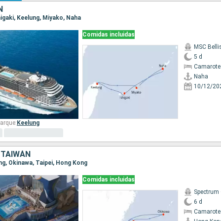
N
shigaki, Keelung, Miyako, Naha
Comidas incluidas
MSC Bell
5 d
Camarote
Naha
10/12/20
arque:
Keelung
 TAIWÁN
ong, Okinawa, Taipei, Hong Kong
Comidas incluidas
Spectrum 
6 d
Camarote