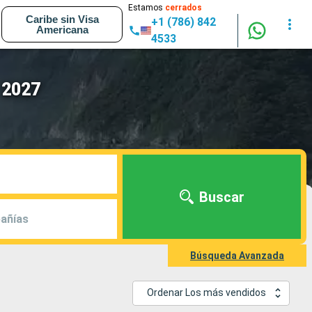
Estamos
cerrados
Caribe sin Visa
+1 (786) 842
Americana
4533
 2027
Buscar
añías
Búsqueda Avanzada
Ordenar Los más vendidos