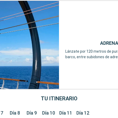
ADRENA
Lánzate por 120 metros de pur
barco, entre subidones de adre
TU ITINERARIO
 7
Día 8
Día 9
Día 10
Día 11
Día 12