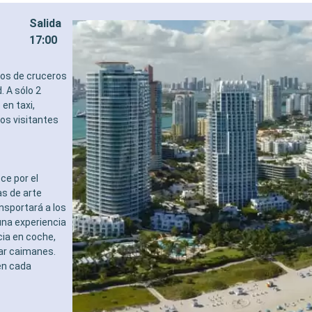
Salida
17:00
tos de cruceros
. A sólo 2
en taxi,
los visitantes
ce por el
s de arte
ansportará a los
una experiencia
cia en coche,
tar caimanes.
en cada