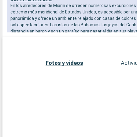
En los alrededores de Miami se ofrecen numerosas excursiones. 
extremo más meridional de Estados Unidos, es accesible por un
panorámica y ofrece un ambiente relajado con casas de colores
sol espectaculares. Las islas de las Bahamas, las joyas del Carib
distancia en barco y son un paraíso para pasar el día en sus play
blanca. Para los amantes del submarinismo, los arrecifes de cor
Largo ofrecen una experiencia submarina extraordinaria. Estos 
alrededor de Miami revelan la belleza natural y la diversidad cultur
región.
Fotos y videos
Activi