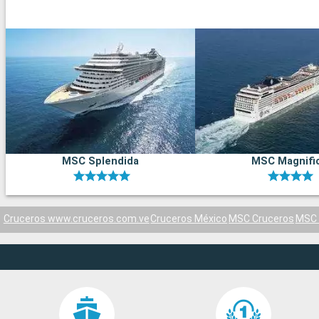
MSC Splendida
MSC Magnifi
Cruceros www.cruceros.com.ve
Cruceros México
MSC Cruceros
MSC 