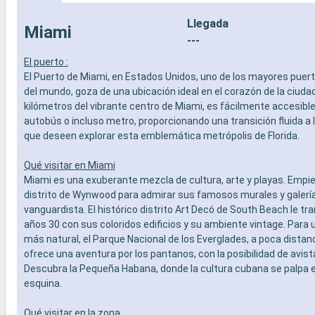
Llegada
Miami
---
El puerto :
El Puerto de Miami, en Estados Unidos, uno de los mayores puer
del mundo, goza de una ubicación ideal en el corazón de la ciudad
kilómetros del vibrante centro de Miami, es fácilmente accesible 
autobús o incluso metro, proporcionando una transición fluida a 
que deseen explorar esta emblemática metrópolis de Florida.
Qué visitar en Miami
Miami es una exuberante mezcla de cultura, arte y playas. Empie
distrito de Wynwood para admirar sus famosos murales y galería
vanguardista. El histórico distrito Art Decó de South Beach le tr
años 30 con sus coloridos edificios y su ambiente vintage. Para 
más natural, el Parque Nacional de los Everglades, a poca distan
ofrece una aventura por los pantanos, con la posibilidad de avis
Descubra la Pequeña Habana, donde la cultura cubana se palpa 
esquina.
Qué visitar en la zona