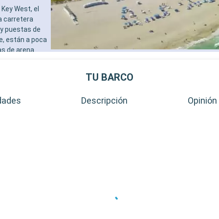
Key West, el
a carretera
 y puestas de
e, están a poca
as de arena
al de Cayo
destinos
TU BARCO
al de la
dades
Descripción
Opinión 