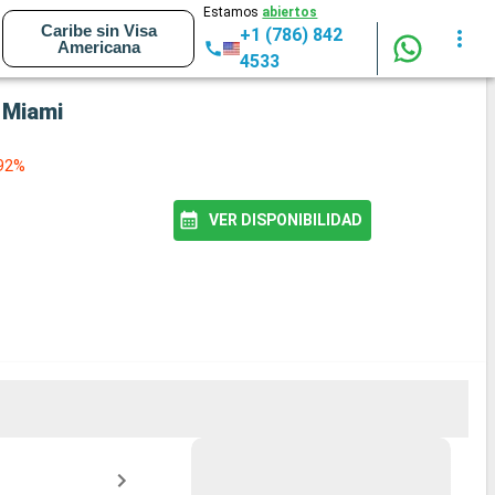
Estamos
abiertos
Caribe sin Visa
+1 (786) 842
Americana
4533
 Miami
 92%
VER DISPONIBILIDAD