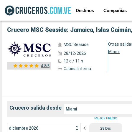
Destinos
Compañías
Ver las 129 fotos siguientes
Crucero MSC Seaside: Jamaica, Islas Caimán
Otras salida
MSC Seaside
Miami
28/12/2026
12 d / 11 n
4.8/5
Cabina Interna
Crucero salida desde
Miami
MEJOR PRECIO
diciembre 2026
28 Dic