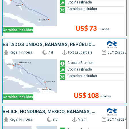
Cocina refinada
atardecer goce del “
Sanctuary
” de Regal Princess y de la
Comidas incluidas
intimidad de un romántico jardín secreto. Un toque de lujo
adicional lo constituyen las
cabañas VIP
privadas del
“Sanctuary” con sus delicados detalles como: propias
US$ 73
+Tasas
Comidas incluidas
pantallas planas, cómodos sofás y cestas de picnic con
botellas de vino o de champagne.
ESTADOS UNIDOS, BAHAMAS, REPÚBLICA DOMINICANA
La exclusiva experiencia del bienestar al bordo
Regal Princess
7 d
Fort Lauderdale
06/12/2026
Crucero Premium
Cocina refinada
Comidas incluidas
US$ 108
+Tasas
Comidas incluidas
BELICE, HONDURAS, MÉXICO, BAHAMAS, ESTADOS UNIDOS
Regal Princess
8 d
Miami
20/11/2027