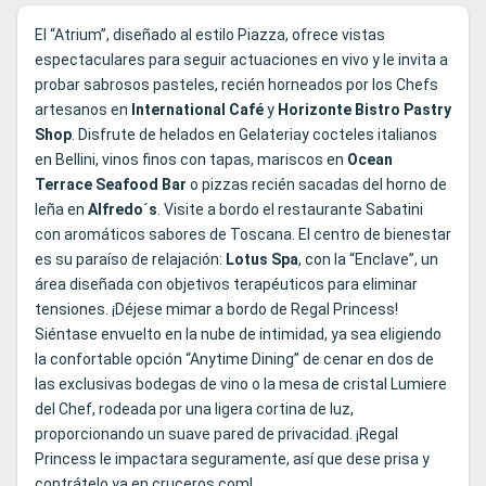
El “Atrium”, diseñado al estilo Piazza, ofrece vistas
espectaculares para seguir actuaciones en vivo y le invita a
probar sabrosos pasteles, recién horneados por los Chefs
artesanos en
International Café
y
Horizonte Bistro Pastry
Shop
. Disfrute de helados en Gelateriay cocteles italianos
en Bellini, vinos finos con tapas, mariscos en
Ocean
Terrace Seafood Bar
o pizzas recién sacadas del horno de
leña en
Alfredo´s
. Visite a bordo el restaurante Sabatini
con aromáticos sabores de Toscana. El centro de bienestar
es su paraíso de relajación:
Lotus Spa
, con la “Enclave”, un
área diseñada con objetivos terapéuticos para eliminar
tensiones. ¡Déjese mimar a bordo de Regal Princess!
Siéntase envuelto en la nube de intimidad, ya sea eligiendo
la confortable opción “Anytime Dining” de cenar en dos de
las exclusivas bodegas de vino o la mesa de cristal Lumiere
del Chef, rodeada por una ligera cortina de luz,
proporcionando un suave pared de privacidad. ¡Regal
Princess le impactara seguramente, así que dese prisa y
contrátelo ya en cruceros.com!