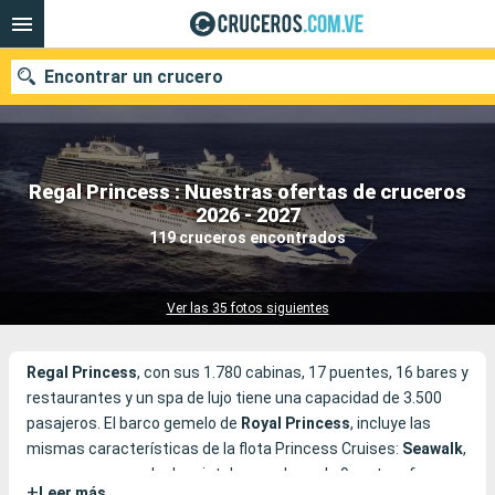
Encontrar un crucero
Regal Princess : Nuestras ofertas de cruceros
Nuestros destinos
2026 - 2027
119 cruceros encontrados
Fecha de salida
Puertos
Compañías
Ver las 35 fotos siguientes
Buscar
Regal Princess
, con sus 1.780 cabinas, 17 puentes, 16 bares y
restaurantes y un spa de lujo tiene una capacidad de 3.500
pasajeros. El barco gemelo de
Royal Princess
, incluye las
mismas características de la flota Princess Cruises:
Seawalk
,
un paseo con suelo de cristal que sobresale 9 metros fuera
+
Leer más