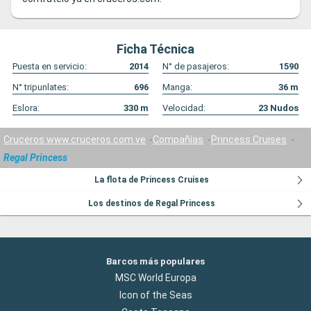
Ficha Técnica
Puesta en servicio:
2014
N° de pasajeros:
1590
N° tripunlates:
696
Manga:
36
m
Eslora:
330
m
Velocidad:
23
Nudos
Cruceros www.cruceros.com.ve
Compañías
Princess Cruises
Regal Princess
La flota de Princess Cruises
Los destinos de Regal Princess
Barcos más populares
MSC World Europa
Icon of the Seas