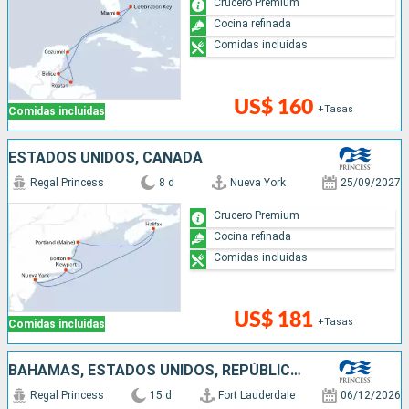
Crucero Premium
Cocina refinada
Comidas incluidas
US$ 160
+Tasas
Comidas incluidas
ESTADOS UNIDOS, CANADÁ
Regal Princess
8 d
Nueva York
25/09/2027
Crucero Premium
Cocina refinada
Comidas incluidas
US$ 181
+Tasas
Comidas incluidas
BAHAMAS, ESTADOS UNIDOS, REPÚBLICA DOMINICANA, ARUBA
Regal Princess
15 d
Fort Lauderdale
06/12/2026