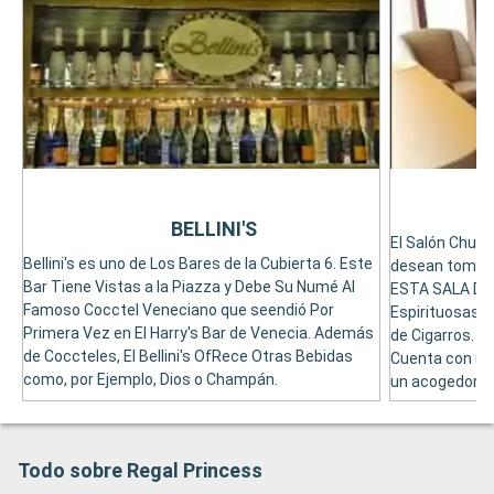
BELLINI'S
El Salón Church
Bellini's es uno de Los Bares de la Cubierta 6. Este
desean tomar 
Bar Tiene Vistas a la Piazza y Debe Su Numé Al
ESTA SALA DE
Famoso Cocctel Veneciano que seendió Por
Espirituosas 
Primera Vez en El Harry's Bar de Venecia. Además
de Cigarros. Si
de Coccteles, El Bellini's OfRece Otras Bebidas
Cuenta con un
como, por Ejemplo, Dios o Champán.
un acogedor ta
Todo sobre Regal Princess