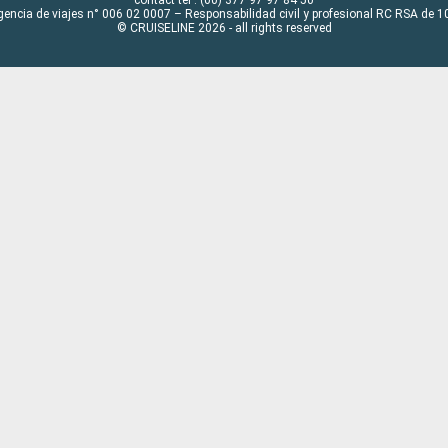
contact tel : (00) 377 97 97 84 50
gencia de viajes n° 006 02 0007 – Responsabilidad civil y profesional RC RSA de
© CRUISELINE 2026 - all rights reserved