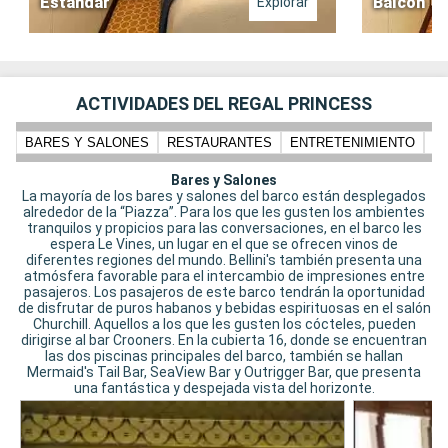
Estándar
Balcón
Explorar
ACTIVIDADES DEL REGAL PRINCESS
BARES Y SALONES
RESTAURANTES
ENTRETENIMIENTO
N
Bares y Salones
La mayoría de los bares y salones del barco están desplegados
alrededor de la “Piazza”. Para los que les gusten los ambientes
tranquilos y propicios para las conversaciones, en el barco les
espera Le Vines, un lugar en el que se ofrecen vinos de
diferentes regiones del mundo. Bellini's también presenta una
atmósfera favorable para el intercambio de impresiones entre
pasajeros. Los pasajeros de este barco tendrán la oportunidad
de disfrutar de puros habanos y bebidas espirituosas en el salón
Churchill. Aquellos a los que les gusten los cócteles, pueden
dirigirse al bar Crooners. En la cubierta 16, donde se encuentran
las dos piscinas principales del barco, también se hallan
Mermaid's Tail Bar, SeaView Bar y Outrigger Bar, que presenta
una fantástica y despejada vista del horizonte.