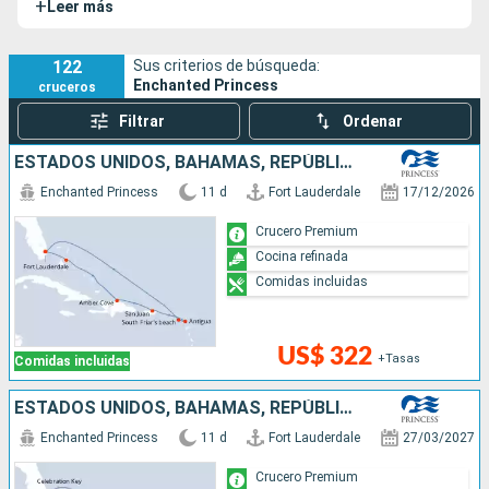
+
Leer más
lujo y elegancia que sus buques hermanos, este novedoso
barco dispone de algunos detalles que lo hacen único.
122
Sus criterios de búsqueda:
Enchanted Princess
cruceros
Filtrar
Ordenar
ESTADOS UNIDOS, BAHAMAS, REPÚBLICA DOMINICANA, PUERTO RICO, SAN MARTÍN, ANTIGUA Y BARBUDA
Enchanted Princess
11 d
Fort Lauderdale
17/12/2026
Crucero Premium
Cocina refinada
Comidas incluidas
US$ 322
+Tasas
Comidas incluidas
ESTADOS UNIDOS, BAHAMAS, REPÚBLICA DOMINICANA, PUERTO RICO, SAN MARTÍN, ANTIGUA Y BARBUDA
Enchanted Princess
11 d
Fort Lauderdale
27/03/2027
Crucero Premium