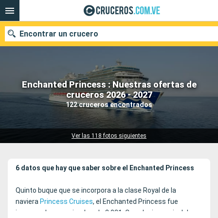
Encontrar un crucero
Enchanted Princess : Nuestras ofertas de
Nuestros destinos
cruceros 2026 - 2027
122 cruceros encontrados
Fecha de salida
Puertos
Compañías
Ver las 118 fotos siguientes
Buscar
6 datos que hay que saber sobre el Enchanted Princess
Quinto buque que se incorpora a la clase Royal de la
naviera
Princess Cruises
, el Enchanted Princess fue
inaugurado en noviembre de 2.021. Con el mismo nivel de