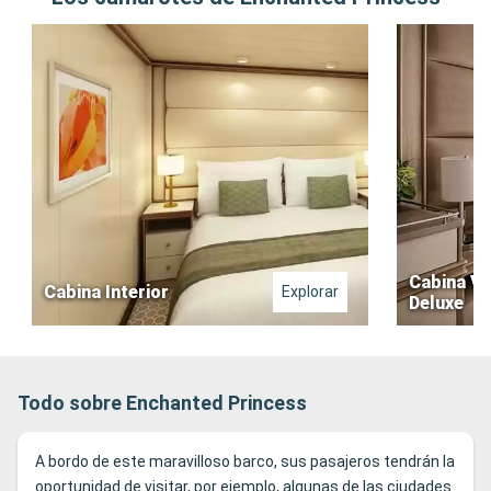
Cabina Vi
Cabina Interior
Explorar
Deluxe
Todo sobre Enchanted Princess
A bordo de este maravilloso barco, sus pasajeros tendrán la
oportunidad de visitar, por ejemplo, algunas de las ciudades