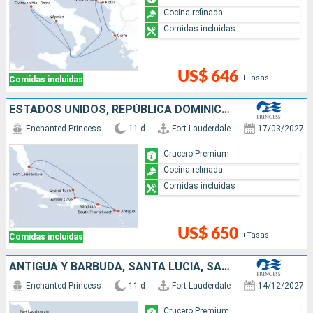
Cocina refinada
Comidas incluidas
US$ 646
+Tasas
Comidas incluidas
ESTADOS UNIDOS, REPÚBLICA DOMINICANA, PUERTO RICO, SAN MARTÍN, ANTIGUA Y BARBUDA
Enchanted Princess
11 d
Fort Lauderdale
17/03/2027
Crucero Premium
Cocina refinada
Comidas incluidas
US$ 650
+Tasas
Comidas incluidas
ANTIGUA Y BARBUDA, SANTA LUCIA, SAN MARTÍN, ESTADOS UNIDOS
Enchanted Princess
11 d
Fort Lauderdale
14/12/2027
Crucero Premium