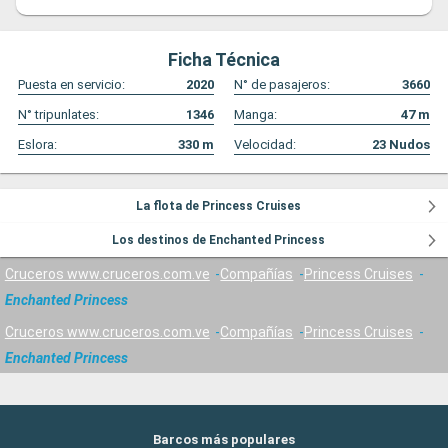
Ficha Técnica
Puesta en servicio:
2020
N° de pasajeros:
3660
N° tripunlates:
1346
Manga:
47
m
Eslora:
330
m
Velocidad:
23
Nudos
La flota de Princess Cruises
Los destinos de Enchanted Princess
Cruceros www.cruceros.com.ve
Compañías
Princess Cruises
Enchanted Princess
Cruceros www.cruceros.com.ve
Compañías
Princess Cruises
Enchanted Princess
Barcos más populares