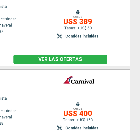
ista
desde
 estándar
US$ 389
naveral
Tasas: +US$ 50
27
Comidas incluidas
VER LAS OFERTAS
ista
desde
 estándar
US$ 400
naveral
Tasas: +US$ 163
28
Comidas incluidas