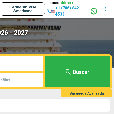
Estamos
abiertos
Caribe sin Visa
+1 (786) 842
Americana
4533
026 - 2027
Buscar
añías
Búsqueda Avanzada