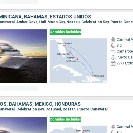
MINICANA, BAHAMAS, ESTADOS UNIDOS
 Canaveral, Amber Cove, Half Moon Cay, Nassau, Celebration Key, Puerto Cana
Comidas incluidas
Carnival V
8 d
Camarote
Puerto Ca
27/11/20
OS, BAHAMAS, MÉXICO, HONDURAS
 Canaveral, Celebration Key, Cozumel, Roatan, Puerto Canaveral
Comidas incluidas
Carnival V
8 d