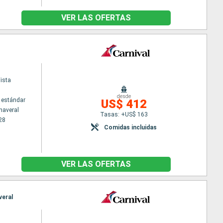
VER LAS OFERTAS
ista
desde
 estándar
US$ 412
naveral
Tasas: +US$ 163
28
Comidas incluidas
VER LAS OFERTAS
veral