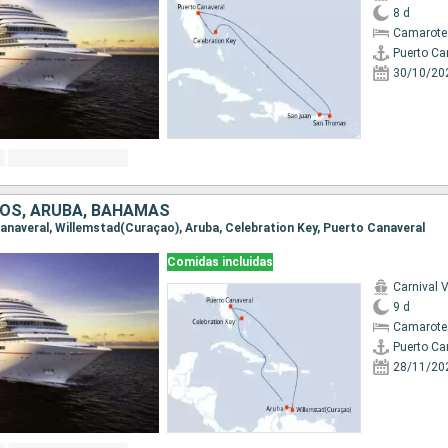
8 d
Camarote
Puerto Ca
30/10/20
OS, ARUBA, BAHAMAS
 Canaveral, Willemstad(Curaçao), Aruba, Celebration Key, Puerto Canaveral
Comidas incluidas
Carnival V
9 d
Camarote
Puerto Ca
28/11/20