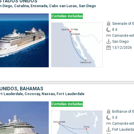
ESTADOS UNIDOS
San Diego, Catalina, Ensenada, Cabo san Lucas, San Diego
Comidas incluidas
Serenade of 
8 d
Camarote es
San Diego
13/12/2026
UNIDOS, BAHAMAS
Fort Lauderdale, Cococay, Nassau, Fort Lauderdale
Comidas incluidas
Brilliance of 
5 d
Camarote es
Fort Lauderda