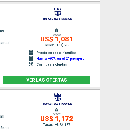
eas
desde
US$ 1,081
tándar
Tasas: +US$ 206
Precio especial familias
Hasta -60% en el 2° pasajero
Comidas incluidas
VER LAS OFERTAS
desde
eas
US$ 1,172
Tasas: +US$ 187
tándar