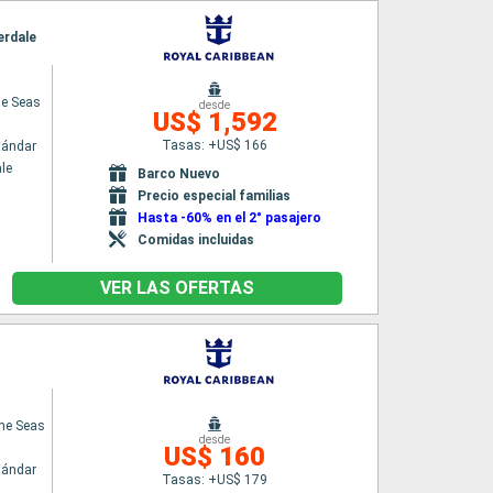
erdale
he Seas
desde
US$ 1,592
Tasas: +US$ 166
tándar
le
Barco Nuevo
Precio especial familias
Hasta -60% en el 2° pasajero
Comidas incluidas
VER LAS OFERTAS
the Seas
desde
US$ 160
tándar
Tasas: +US$ 179