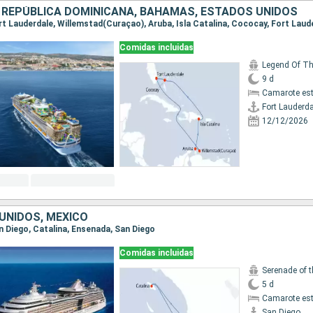
 REPÚBLICA DOMINICANA, BAHAMAS, ESTADOS UNIDOS
Fort Lauderdale, Willemstad(Curaçao), Aruba, Isla Catalina, Cococay, Fort Laud
Comidas incluidas
Legend Of T
9 d
Camarote es
Fort Lauderda
12/12/2026
UNIDOS, MÉXICO
an Diego, Catalina, Ensenada, San Diego
Comidas incluidas
Serenade of 
5 d
Camarote es
San Diego