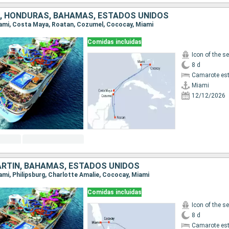
, HONDURAS, BAHAMAS, ESTADOS UNIDOS
Miami, Costa Maya, Roatan, Cozumel, Cococay, Miami
Comidas incluidas
Icon of the s
8 d
Camarote es
Miami
12/12/2026
RTÍN, BAHAMAS, ESTADOS UNIDOS
iami, Philipsburg, Charlotte Amalie, Cococay, Miami
Comidas incluidas
Icon of the s
8 d
Camarote es