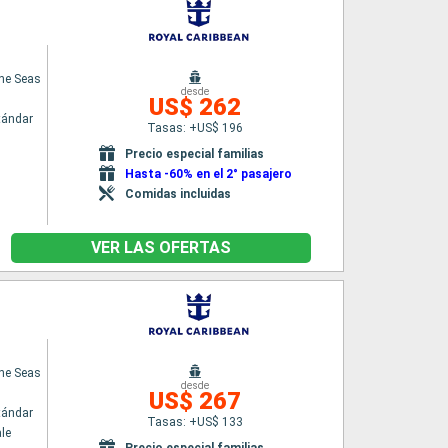
the Seas
desde
US$ 262
tándar
Tasas: +US$ 196
Precio especial familias
Hasta -60% en el 2° pasajero
Comidas incluidas
VER LAS OFERTAS
the Seas
desde
US$ 267
tándar
Tasas: +US$ 133
le
Precio especial familias