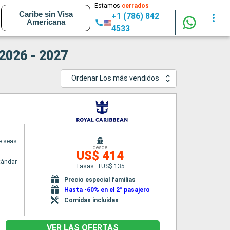
Estamos
cerrados
Caribe sin Visa
+1 (786) 842
Americana
4533
 2026 - 2027
Ordenar Los más vendidos
e seas
desde
US$ 414
tándar
Tasas: +US$ 135
Precio especial familias
Hasta -60% en el 2° pasajero
Comidas incluidas
VER LAS OFERTAS