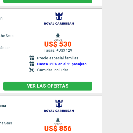
an
the Seas
desde
US$ 530
tándar
Tasas: +US$ 129
Precio especial familias
Hasta -60% en el 2° pasajero
Comidas incluidas
VER LAS OFERTAS
nama
the Seas
desde
US$ 856