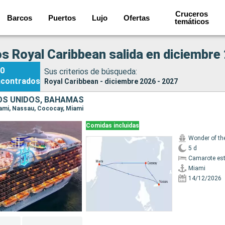
Cruceros
Barcos
Puertos
Lujo
Ofertas
temáticos
s Royal Caribbean salida en diciembre
0
Sus criterios de búsqueda:
ncontrados
Royal Caribbean - diciembre 2026 - 2027
S UNIDOS, BAHAMAS
Miami, Nassau, Cococay, Miami
Comidas incluidas
Wonder of th
5 d
Camarote es
Miami
14/12/2026