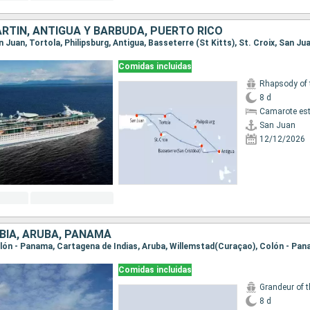
RTÍN, ANTIGUA Y BARBUDA, PUERTO RICO
an Juan, Tortola, Philipsburg, Antigua, Basseterre (St Kitts), St. Croix, San Ju
Comidas incluidas
Rhapsody of 
8 d
Camarote es
San Juan
12/12/2026
IA, ARUBA, PANAMÁ
Colón - Panama, Cartagena de Indias, Aruba, Willemstad(Curaçao), Colón - Pa
Comidas incluidas
Grandeur of 
8 d