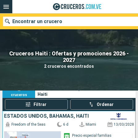
Encontrar un crucero
Cruceros Haiti : Ofertas y promociones 2026 -
Nuestros destinos
2027
2 cruceros encontrados
Fecha de salida
Puertos
Compañías
2
Sus criterios de búsqueda:
Haiti
cruceros
Buscar
Filtrar
Ordenar
ESTADOS UNIDOS, BAHAMAS, HAITI
Freedom of the Seas
6 d
Miami
13/03/2028
Precio especial familias