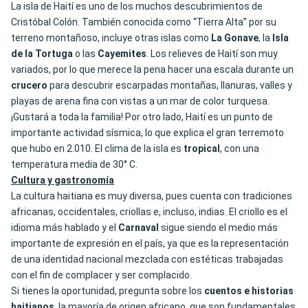
La isla de Haití es uno de los muchos descubrimientos de
Cristóbal Colón. También conocida como “Tierra Alta” por su
terreno montañoso, incluye otras islas como
La Gonave
, la
Isla
de la Tortuga
o las
Cayemites
. Los relieves de Haití son muy
variados, por lo que merece la pena hacer una escala durante un
crucero
para descubrir escarpadas montañas, llanuras, valles y
playas de arena fina con vistas a un mar de color turquesa.
¡Gustará a toda la familia! Por otro lado, Haití es un punto de
importante actividad sísmica, lo que explica el gran terremoto
que hubo en 2.010. El clima de la isla es
tropical
, con una
temperatura media de 30° C.
Cultura y gastronomía
La cultura haitiana es muy diversa, pues cuenta con tradiciones
africanas, occidentales, criollas e, incluso, indias. El criollo es el
idioma más hablado y el
Carnaval
sigue siendo el medio más
importante de expresión en el país, ya que es la representación
de una identidad nacional mezclada con estéticas trabajadas
con el fin de complacer y ser complacido.
Si tienes la oportunidad, pregunta sobre los
cuentos e historias
haitianos
, la mayoría de origen africano, que son fundamentales