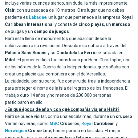
incluye varias cuencas siendo, sin duda, la más impresionante
Clair
, con su cascada de 10 metros. Otro lugar que no debes
perderte es
Labadee
, un lugar que pertenece a la empresa
Royal
Caribbean International
y consta de
cinco playas
, un
mercado
de pulgas y un
campo de juegos
.
Haití está llena de monumentos que abarcan desde la
colonización a su revolución. Descubre su cultura a través del
Palacio Sans Soucis
y su
Ciudadela La Ferriere
, situada en
Milot
. El primer edificio fue construido por Henri Christophe, uno
de los héroes de la Guerra de la Independencia, que soñaba con
crear un palacio que compitiera con el de Versalles.
La ciudadela, por su parte, fue construida tras la independencia
para proteger el norte de la isla del regreso de los franceses. El
trabajo duró 14 años y no menos de 200.000 personas
participaron en ello.
¿En qué época de año y con qué compañía viajar a Haití?
Haití se puede visitar, como una escala más, durante un
crucero
.
Varias navieras, como
MSC
Cruceros
,
Royal
Caribbean
y
Norwegian
Cruise Line
, hacen parada en las islas. El mejor
momento para ir es
de diciembre a febrero
, que corresponde