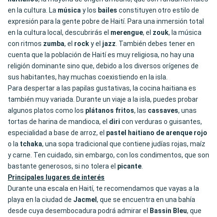
en la cultura. La
música
y los
bailes
constituyen otro estilo de
expresión para la gente pobre de Haití. Para una inmersión total
en la cultura local, descubrirás el
merengue
, el
zouk
, la música
con ritmos
zumba
, el
rock
y el
jazz
. También debes tener en
cuenta que la población de Haití es muy religiosa, no hay una
religión dominante sino que, debido a los diversos orígenes de
sus habitantes, hay muchas coexistiendo en la isla.
Para despertar a las papilas gustativas, la cocina haitiana es
también muy variada. Durante un viaje a la isla, puedes probar
algunos platos como los
plátanos fritos
, las
cassaves
, unas
tortas de harina de mandioca, el
diri
con verduras o guisantes,
especialidad a base de arroz, el
pastel haitiano de arenque rojo
o la
tchaka
, una sopa tradicional que contiene judías rojas, maíz
y carne. Ten cuidado, sin embargo, con los condimentos, que son
bastante generosos, si no tolera el
picante
.
Principales lugares de interés
Durante una escala en Haití, te recomendamos que vayas a la
playa en la ciudad de
Jacmel
, que se encuentra en una bahía
desde cuya desembocadura podrá admirar el
Bassin Bleu
, que