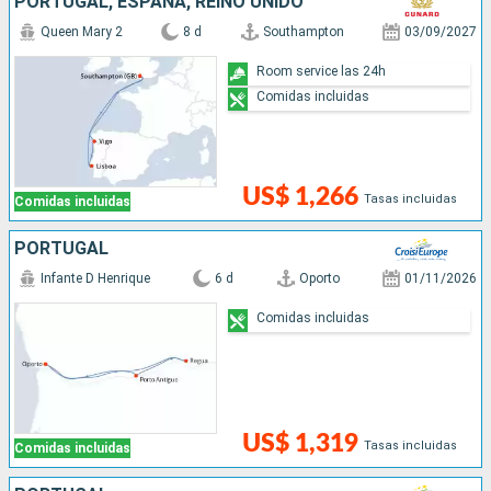
PORTUGAL, ESPAÑA, REINO UNIDO
Queen Mary 2
8 d
Southampton
03/09/2027
Room service las 24h
Comidas incluidas
US$ 1,266
Tasas incluidas
Comidas incluidas
PORTUGAL
Infante D Henrique
6 d
Oporto
01/11/2026
Comidas incluidas
US$ 1,319
Tasas incluidas
Comidas incluidas