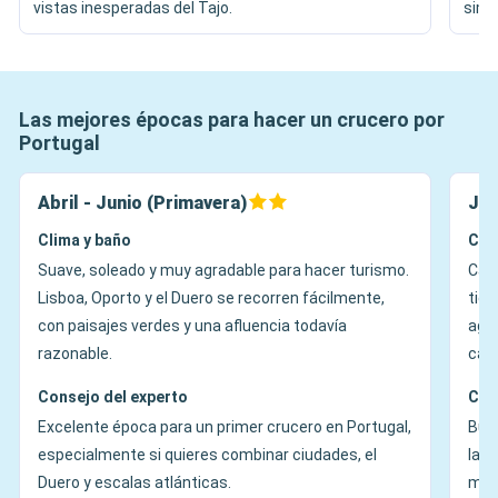
vistas inesperadas del Tajo.
simb
Las mejores épocas para hacer un crucero por
Portugal
Abril - Junio (Primavera)
Jul
Clima y baño
Cli
Suave, soleado y muy agradable para hacer turismo.
Cáli
Lisboa, Oporto y el Duero se recorren fácilmente,
tie
con paisajes verdes y una afluencia todavía
agra
razonable.
calo
Consejo del experto
Con
Excelente época para un primer crucero en Portugal,
Buen
especialmente si quieres combinar ciudades, el
las 
Duero y escalas atlánticas.
mañ