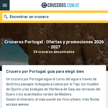
Encontrar un crucero
Cruceros Portugal : Ofertas y promociones 2026
Nuestros destinos
- 2027
54 cruceros encontrados
Fecha de salida
Puertos
Compañías
Crucero por Portugal: guía para elegir bien
Buscar
Un crucero por Portugal sigue el curso del agua a través de
distintos paisajes: la llegada a Lisboa por el Tajo, los muelles
de Oporto y las bodegas de Vila Nova de Gaia, las terrazas del
Duero o los acantilados verdes de Madeira.
Según el itinerario, el viaje puede ser muy urbano, más fluvial,
atlántico o insular, entre azulejos, miradores, vinos,
ACCESO RÁPIDO