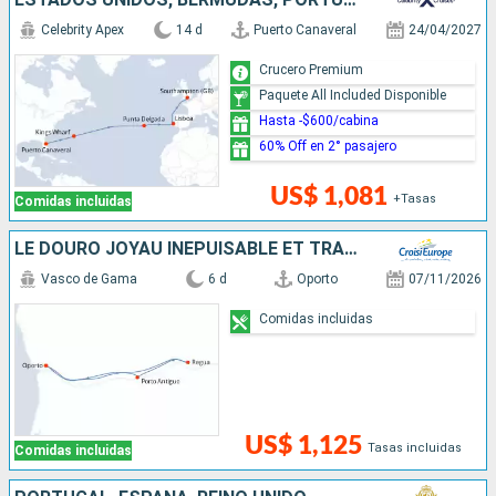
Celebrity Apex
14 d
Puerto Canaveral
24/04/2027
Crucero Premium
Paquete All Included Disponible
Hasta -$600/cabina
60% Off en 2° pasajero
US$ 1,081
+Tasas
Comidas incluidas
LE DOURO JOYAU INÉPUISABLE ET TRADITIONS ANCESTRALES (FORMULE PORT-PORT)
Vasco de Gama
6 d
Oporto
07/11/2026
Comidas incluidas
US$ 1,125
Tasas incluidas
Comidas incluidas