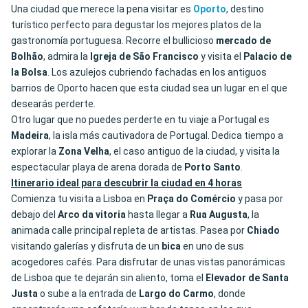
Una ciudad que merece la pena visitar es
Oporto
, destino
turístico perfecto para degustar los mejores platos de la
gastronomía portuguesa. Recorre el bullicioso
mercado de
Bolhão
, admira la
Igreja de São Francisco
y visita el
Palacio de
la Bolsa
. Los azulejos cubriendo fachadas en los antiguos
barrios de Oporto hacen que esta ciudad sea un lugar en el que
desearás perderte.
Otro lugar que no puedes perderte en tu viaje a Portugal es
Madeira
, la isla más cautivadora de Portugal. Dedica tiempo a
explorar la
Zona Velha
, el caso antiguo de la ciudad, y visita la
espectacular playa de arena dorada de
Porto
Santo
.
Itinerario ideal para descubrir la ciudad en 4 horas
Comienza tu visita a Lisboa en
Praça do Comércio
y pasa por
debajo del
Arco da vitoria
hasta llegar a
Rua
Augusta
, la
animada calle principal repleta de artistas. Pasea por
Chiado
visitando galerías y disfruta de un
bica
en uno de sus
acogedores cafés. Para disfrutar de unas vistas panorámicas
de Lisboa que te dejarán sin aliento, toma el
Elevador de Santa
Justa
o sube a la entrada de
Largo
do
Carmo
, donde