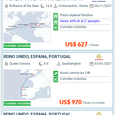
Brilliance of the Seas
16 d
Civitavecchia - Roma
06/11/2027
Precio especial familias
Hasta -60% en el 2° pasajero
Comidas incluidas
US$ 627
+Tasas
Comidas incluidas
REINO UNIDO, ESPAÑA, PORTUGAL
Queen Victoria
8 d
Southampton
03/01/2027
Room service las 24h
Comidas incluidas
US$ 970
Tasas incluidas
Comidas incluidas
REINO UNIDO, ESPAÑA, PORTUGAL