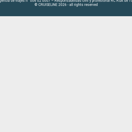
gencia de viajes n° 006 02 0007 – Responsabilidad civil y profesional RC RSA de
© CRUISELINE 2026 - all rights reserved