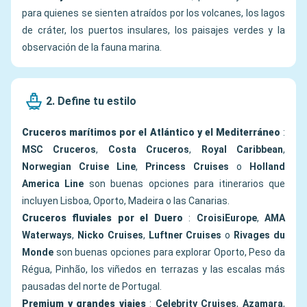
para quienes se sienten atraídos por los volcanes, los lagos
de cráter, los puertos insulares, los paisajes verdes y la
observación de la fauna marina.
2. Define tu estilo
Cruceros marítimos por el Atlántico y el Mediterráneo
:
MSC Cruceros
,
Costa Cruceros
,
Royal Caribbean
,
Norwegian Cruise Line
,
Princess Cruises
o
Holland
America Line
son buenas opciones para itinerarios que
incluyen Lisboa, Oporto, Madeira o las Canarias.
Cruceros fluviales por el Duero
:
CroisiEurope
,
AMA
Waterways
,
Nicko Cruises
,
Luftner Cruises
o
Rivages du
Monde
son buenas opciones para explorar Oporto, Peso da
Régua, Pinhão, los viñedos en terrazas y las escalas más
pausadas del norte de Portugal.
Premium y grandes viajes
:
Celebrity Cruises
,
Azamara
,