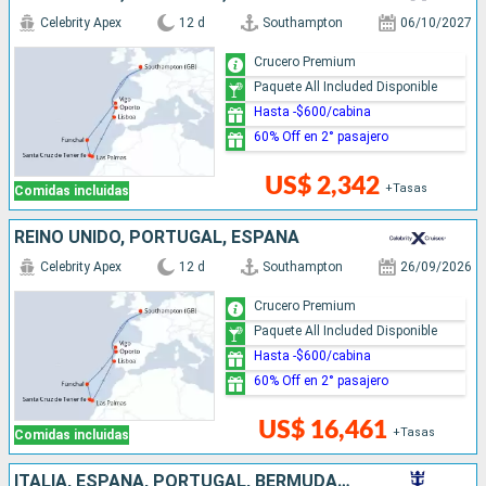
Celebrity Apex
12 d
Southampton
06/10/2027
Crucero Premium
Paquete All Included Disponible
Hasta -$600/cabina
60% Off en 2° pasajero
US$ 2,342
+Tasas
Comidas incluidas
REINO UNIDO, PORTUGAL, ESPAÑA
Celebrity Apex
12 d
Southampton
26/09/2026
Crucero Premium
Paquete All Included Disponible
Hasta -$600/cabina
60% Off en 2° pasajero
US$ 16,461
+Tasas
Comidas incluidas
ITALIA, ESPAÑA, PORTUGAL, BERMUDAS, ESTADOS UNIDOS