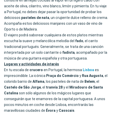
consiste en almejas cocidas al vapor en un ligero caldo con
aceite de oliva, cilantro, vino blanco, limón y pimienta. En tu viaje
a Portugal, no debes dejar pasar la oportunidad de probar los
deliciosos
pasteles
de
nata
, un crujiente dulce relleno de crema.
Acompaña estos deliciosos manjares con un vaso de vino de
Oporto o de Madeira.
El viajero podrá saborear cualquiera de estos platos mientras
escucha la suave y melancólica melodía del
fado
, el canto
tradicional portugués. Generalmente, se trata de una canción
interpretada por un solo cantante o
fadista
,
acompañado por la
música de una guitarra española y otra portuguesa.
Lugares y actividades de interés
En tu escala de
crucero
en Portugal, la hermosa
Lisboa
es
imprescindible. La icónica
Praça do Comércio
y
Rua
Augusta
, el
colorido barrio de
Alfama
, los pasteles de nata de
Belem
, el
Castelo de São Jorge
, el
tranvía 28
y el
Miradouro
de
Santa
Catalina
son sólo algunos de los mágicos lugares que
conseguirán que te enamores de la capital portuguesa. A unos
pocos minutos en coche desde Lisboa, encontrarás las
maravillosas ciudades de
Évora
y
Casscais
.