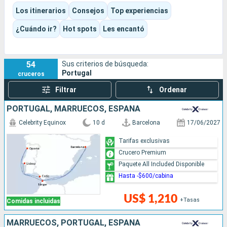
mercados, jardines tropicales y puertos abiertos al océano.
Los itinerarios
Consejos
Top experiencias
Es un destino fácil de disfrutar en crucero, porque combina
escalas fáciles de organizar, una auténtica identidad
¿Cuándo ir?
Hot spots
Les encantó
marítima y un ritmo de visita muy agradable.
54
Sus criterios de búsqueda:
Portugal
cruceros
Filtrar
Ordenar
PORTUGAL, MARRUECOS, ESPAÑA
Celebrity Equinox
10 d
Barcelona
17/06/2027
Tarifas exclusivas
Crucero Premium
Paquete All Included Disponible
Hasta -$600/cabina
US$ 1,210
+Tasas
Comidas incluidas
MARRUECOS, PORTUGAL, ESPAÑA