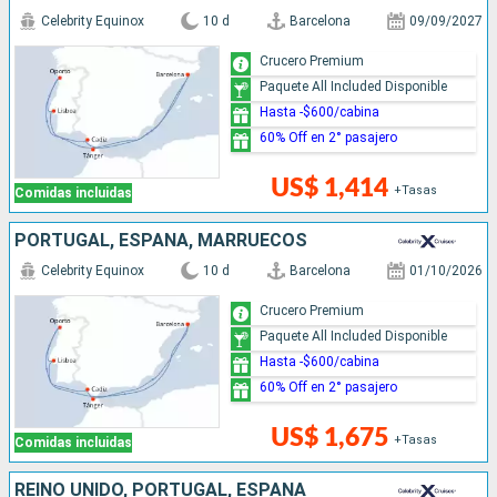
Celebrity Equinox
10 d
Barcelona
09/09/2027
Crucero Premium
Paquete All Included Disponible
Hasta -$600/cabina
60% Off en 2° pasajero
US$ 1,414
+Tasas
Comidas incluidas
PORTUGAL, ESPAÑA, MARRUECOS
Celebrity Equinox
10 d
Barcelona
01/10/2026
Crucero Premium
Paquete All Included Disponible
Hasta -$600/cabina
60% Off en 2° pasajero
US$ 1,675
+Tasas
Comidas incluidas
REINO UNIDO, PORTUGAL, ESPAÑA