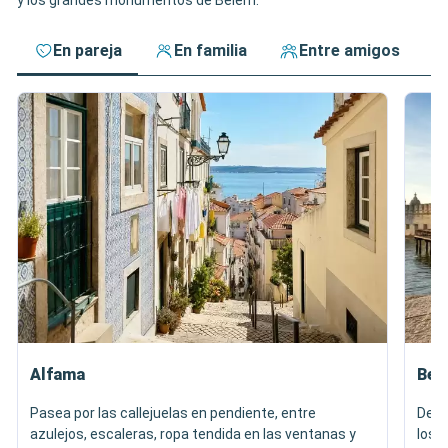
y los grandes monumentos de Belém.
En pareja
En familia
Entre amigos
Alfama
Bel
Pasea por las callejuelas en pendiente, entre
Desc
azulejos, escaleras, ropa tendida en las ventanas y
los 