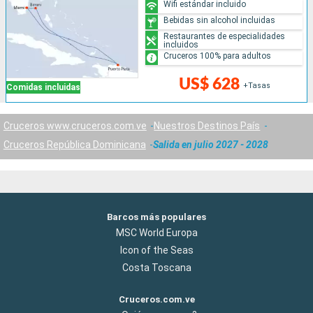
Wifi estándar incluido
Bebidas sin alcohol incluidas
Restaurantes de especialidades
incluidos
Cruceros 100% para adultos
US$ 628
+Tasas
Comidas incluidas
Cruceros www.cruceros.com.ve
Nuestros Destinos País
Cruceros República Dominicana
Salida en julio 2027 - 2028
Barcos más populares
MSC World Europa
Icon of the Seas
Costa Toscana
Cruceros.com.ve