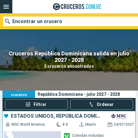
Encontrar un crucero
Cruceros República Dominicana salida en julio
Nuestros destinos
2027 - 2028
3 cruceros encontrados
Fecha de salida
Puertos
Compañías
3
Sus criterios de búsqueda:
República Dominicana - julio 2027 - 2028
cruceros
Buscar
Filtrar
Ordenar
ESTADOS UNIDOS, REPÚBLICA DOMINICANA, PUERTO RICO, BAHAMAS
MSC World America
8 d
Miami
24/07/2027
Comidas incluidas