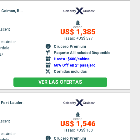
Itinerario : Fort Lauderdale, Aruba, Willemstad(Curaçao), Canal de Panama, Colón - Panama, Gran Caiman, Bimini, Fort Lauderdale
desde
Ascent
US$ 1,385
Tasas: +US$ 597
 estándar
Crucero Premium
erdale
Paquete All Included Disponible
27
Hasta -$600/cabina
60% Off en 2° pasajero
Comidas incluidas
VER LAS OFERTAS
Itinerario : Fort Lauderdale, Philipsburg, Fort-de-France, Castries, Antigua, Basseterre (St Kitts), Fort Lauderdale
desde
Ascent
US$ 1,546
Tasas: +US$ 160
 estándar
Crucero Premium