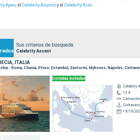
ity Apex
, el
Celebrity Beyond
y el
Celebrity Xcel
.
Sus criterios de búsqueda:
rados
Celebrity Ascent
ECIA, ITALIA
vecchia - Roma, Chania, Efeso, Estambul, Santoríni, Mykonos, Nápoles, Civitav
Comidas incluidas
Celebrity 
12 d
Camarote 
Civitavec
19/10/20