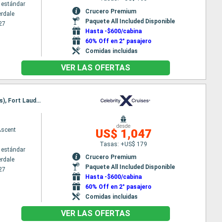
 estándar
Crucero Premium
erdale
Paquete All Included Disponible
27
Hasta -$600/cabina
60% Off en 2° pasajero
Comidas incluidas
VER LAS OFERTAS
Itinerario : Fort Lauderdale, Charlotte Amalie, Antigua, Bridgetown, Castries, Basseterre (St Kitts), Fort Lauderdale
desde
Ascent
US$ 1,047
Tasas: +US$ 179
 estándar
Crucero Premium
erdale
Paquete All Included Disponible
27
Hasta -$600/cabina
60% Off en 2° pasajero
Comidas incluidas
VER LAS OFERTAS