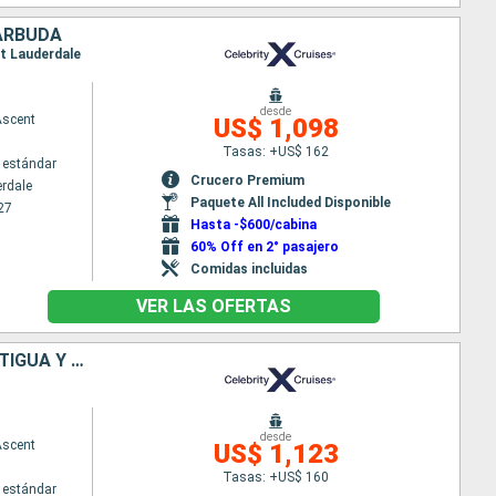
BARBUDA
rt Lauderdale
desde
Ascent
US$ 1,098
Tasas: +US$ 162
 estándar
Crucero Premium
erdale
Paquete All Included Disponible
27
Hasta -$600/cabina
60% Off en 2° pasajero
Comidas incluidas
VER LAS OFERTAS
ESTADOS UNIDOS, SAN MARTÍN, SANTA LUCIA, GRENADA, BARBADOS, ANTIGUA Y BARBUDA
desde
Ascent
US$ 1,123
Tasas: +US$ 160
 estándar