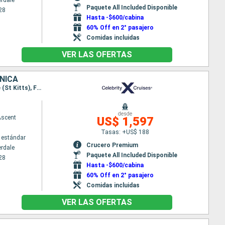
erdale
Paquete All Included Disponible
28
Hasta -$600/cabina
60% Off en 2° pasajero
Comidas incluidas
VER LAS OFERTAS
NICA
Itinerario : Fort Lauderdale, Charlotte Amalie, Antigua, Bridgetown, Castries, Roseau, Basseterre (St Kitts), Fort Lauderdale
desde
Ascent
US$ 1,597
Tasas: +US$ 188
 estándar
Crucero Premium
erdale
Paquete All Included Disponible
28
Hasta -$600/cabina
60% Off en 2° pasajero
Comidas incluidas
VER LAS OFERTAS