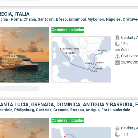
ECIA, ITALIA
vecchia - Roma, Chania, Santoríni, Efeso, Estambul, Mykonos, Nápoles, Civitav
Comidas incluidas
Celebrity 
12 d
Suite
Civitavec
28/09/20
uderdale, Philipsburg, Castries, Grenada, Roseau, Antigua, Fort Lauderdale
Comidas incluidas
Celebrity 
11 d