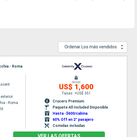
Ordenar Los más vendidos
ecchia - Roma
desde
Ascent
US$ 1,600
Tasas: +US$ 351
exterior
Crucero Premium
chia - Roma
Paquete All Included Disponible
26
Hasta -$600/cabina
60% Off en 2° pasajero
Comidas incluidas
VER LAS OFERTAS