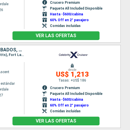
Crucero Premium
erdale
Paquete All Included Disponible
26
Hasta -$600/cabina
60% Off en 2° pasajero
Comidas incluidas
VER LAS OFERTAS
ESTADOS UNIDOS, SAN MARTÍN, ANTIGUA Y BARBUDA, SANTA LUCIA, BARBADOS, DOMINICA
Itinerario : Fort Lauderdale, Philipsburg, Antigua, Castries, Bridgetown, Roseau, Basseterre (St Kitts), Fort Lauderdale
desde
Ascent
US$ 1,213
Tasas: +US$ 186
 estándar
Crucero Premium
erdale
Paquete All Included Disponible
27
Hasta -$600/cabina
60% Off en 2° pasajero
Comidas incluidas
VER LAS OFERTAS