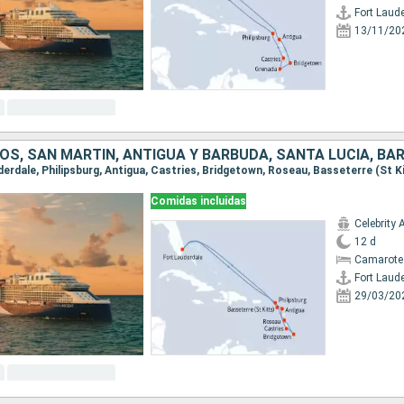
Fort Laud
13/11/20
Comidas incluidas
Celebrity 
12 d
Camarote
Fort Laud
29/03/20