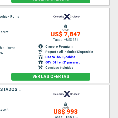
ecchia - Roma
desde
Ascent
US$ 7,847
Tasas: +US$ 351
Crucero Premium
chia - Roma
Paquete All Included Disponible
26
Hasta -$600/cabina
60% Off en 2° pasajero
Comidas incluidas
VER LAS OFERTAS
SAN MARTÍN, SANTA LUCIA, GRENADA, DOMINICA, ANTIGUA Y BARBUDA, ESTADOS UNIDOS
desde
Ascent
US$ 993
Tasas: +US$ 165