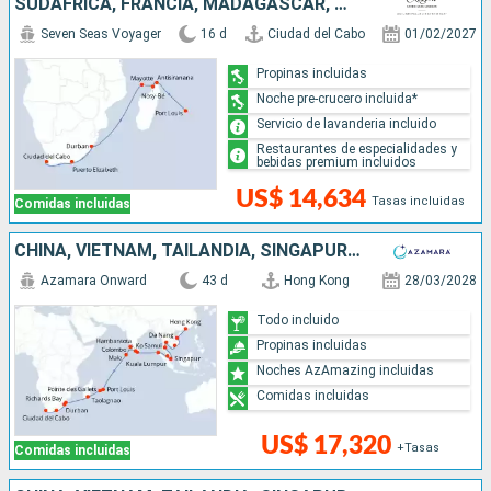
SUDAFRICA, FRANCIA, MADAGASCAR, MAURICE
Seven Seas Voyager
16 d
Ciudad del Cabo
01/02/2027
Propinas incluidas
Noche pre-crucero incluida*
Servicio de lavanderia incluido
Restaurantes de especialidades y
bebidas premium incluidos
US$ 14,634
Tasas incluidas
Comidas incluidas
CHINA, VIETNAM, TAILANDIA, SINGAPUR, MALASIA, INDONESIA, SRI LANKA, INDIA, MALDIVAS, MAURICE, FRANCIA, MADAGASCAR, SUDAFRICA
Azamara Onward
43 d
Hong Kong
28/03/2028
Todo incluido
Propinas incluidas
Noches AzAmazing incluidas
Comidas incluidas
US$ 17,320
+Tasas
Comidas incluidas