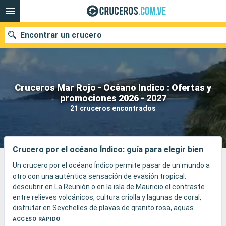
Encontrar un crucero
Cruceros Mar Rojo - Océano Indico : Ofertas y
Nuestros destinos
promociones 2026 - 2027
21 cruceros encontrados
Fecha de salida
Puertos
Compañías
Crucero por el océano Índico: guía para elegir bien
Buscar
Un crucero por el océano Índico permite pasar de un mundo a
otro con una auténtica sensación de evasión tropical:
descubrir en La Reunión o en la isla de Mauricio el contraste
entre relieves volcánicos, cultura criolla y lagunas de coral,
disfrutar en Seychelles de playas de granito rosa, aguas
cristalinas y un esnórquel excepcional, y luego explorar en
ACCESO RÁPIDO