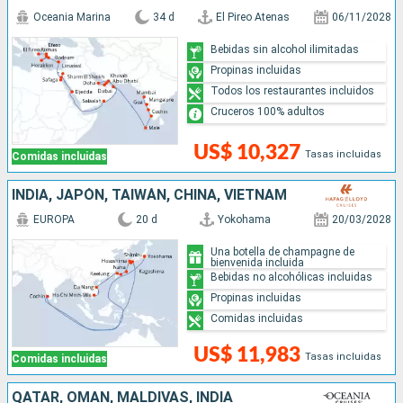
Oceania Marina
34 d
El Pireo Atenas
06/11/2028
Bebidas sin alcohol ilimitadas
Propinas incluidas
Todos los restaurantes incluidos
Cruceros 100% adultos
US$ 10,327
Tasas incluidas
Comidas incluidas
INDIA, JAPÓN, TAIWÁN, CHINA, VIETNAM
EUROPA
20 d
Yokohama
20/03/2028
Una botella de champagne de
bienvenida incluida
Bebidas no alcohólicas incluidas
Propinas incluidas
Comidas incluidas
US$ 11,983
Tasas incluidas
Comidas incluidas
QATAR, OMAN, MALDIVAS, INDIA