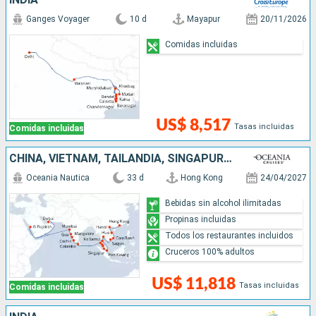
Ganges Voyager
10 d
Mayapur
20/11/2026
Comidas incluidas
US$ 8,517
Tasas incluidas
Comidas incluidas
CHINA, VIETNAM, TAILANDIA, SINGAPUR, MALASIA, SRI LANKA, INDIA, EMIRATOS ÁRABES UNIDOS
Oceania Nautica
33 d
Hong Kong
24/04/2027
Bebidas sin alcohol ilimitadas
Propinas incluidas
Todos los restaurantes incluidos
Cruceros 100% adultos
US$ 11,818
Tasas incluidas
Comidas incluidas