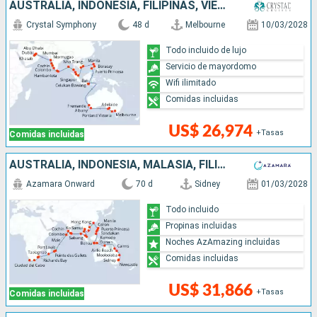
AUSTRALIA, INDONESIA, FILIPINAS, VIETNAM, SINGAPUR, MALASIA, TAILANDIA, SRI LANKA, INDIA, OMAN, EMIRATOS ÁRABES UNIDOS
Crystal Symphony
48 d
Melbourne
10/03/2028
Todo incluido de lujo
Servicio de mayordomo
Wifi ilimitado
Comidas incluidas
US$ 26,974
+Tasas
Comidas incluidas
AUSTRALIA, INDONESIA, MALASIA, FILIPINAS, CHINA, VIETNAM, TAILANDIA, SINGAPUR, SRI LANKA, INDIA, MALDIVAS, MAURICE, FRANCIA, MADAGASCAR, SUDAFRICA
Azamara Onward
70 d
Sidney
01/03/2028
Todo incluido
Propinas incluidas
Noches AzAmazing incluidas
Comidas incluidas
US$ 31,866
+Tasas
Comidas incluidas