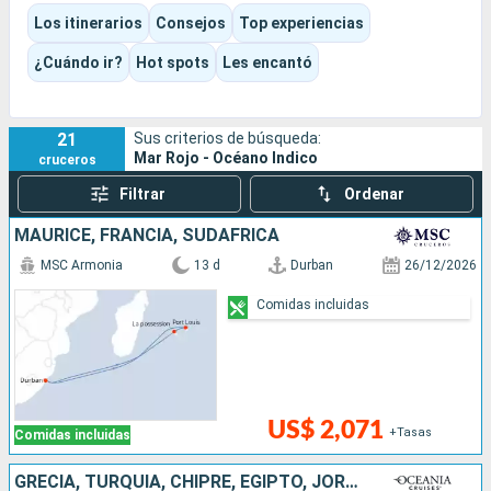
Madagascar una naturaleza más salvaje entre lémures,
Los itinerarios
Consejos
Top experiencias
ballenas y escalas de encanto más auténtico.
El destino combina de forma natural el baño, los grandes
¿Cuándo ir?
Hot spots
Les encantó
paisajes, una biodiversidad excepcional y el estilo de vida
isleño, en una experiencia que puede centrarse tanto en el
descanso como en el descubrimiento.
21
Sus criterios de búsqueda:
Mar Rojo - Océano Indico
cruceros
Filtrar
Ordenar
MAURICE, FRANCIA, SUDAFRICA
MSC Armonia
13 d
Durban
26/12/2026
Comidas incluidas
US$ 2,071
+Tasas
Comidas incluidas
GRECIA, TURQUÍA, CHIPRE, EGIPTO, JORDANIA, ARABIA SAUDÍ, OMAN, EMIRATOS ÁRABES UNIDOS, QATAR, MALDIVAS, INDIA