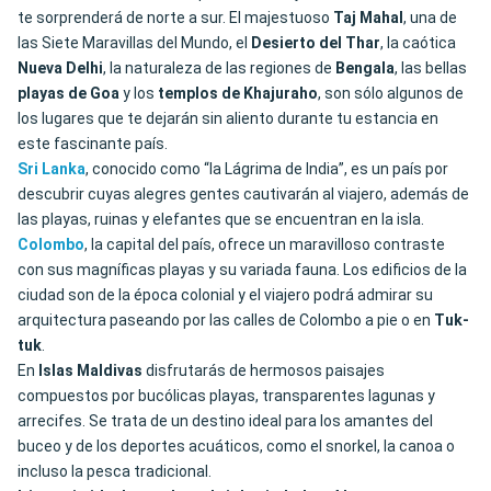
te sorprenderá de norte a sur. El majestuoso
Taj Mahal
, una de
las Siete Maravillas del Mundo, el
Desierto del Thar
, la caótica
Nueva
Delhi
, la naturaleza de las regiones de
Bengala
, las bellas
playas de Goa
y los
templos de Khajuraho
, son sólo algunos de
los lugares que te dejarán sin aliento durante tu estancia en
este fascinante país.
Sri
Lanka
, conocido como “la Lágrima de India”, es un país por
descubrir cuyas alegres gentes cautivarán al viajero, además de
las playas, ruinas y elefantes que se encuentran en la isla.
Colombo
, la capital del país, ofrece un maravilloso contraste
con sus magníficas playas y su variada fauna. Los edificios de la
ciudad son de la época colonial y el viajero podrá admirar su
arquitectura paseando por las calles de Colombo a pie o en
Tuk-
tuk
.
En
Islas
Maldivas
disfrutarás de hermosos paisajes
compuestos por bucólicas playas, transparentes lagunas y
arrecifes. Se trata de un destino ideal para los amantes del
buceo y de los deportes acuáticos, como el snorkel, la canoa o
incluso la pesca tradicional.