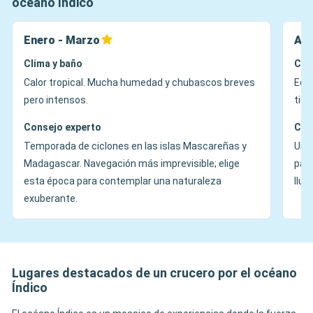
océano Índico
Enero - Marzo
Abr
Clima y baño
Cli
Calor tropical. Mucha humedad y chubascos breves
Equi
pero intensos.
tie
Consejo experto
Con
Temporada de ciclones en las islas Mascareñas y
Una 
Madagascar. Navegación más imprevisible; elige
pais
esta época para contemplar una naturaleza
lluv
exuberante.
Lugares destacados de un crucero por el océano
Índico