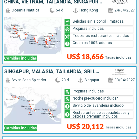
CHINA, VIETNAM, TAILANDIA, SINGAPUR, MALASIA, SRI LANKA, INDIA, EMIRATOS ÁRABES UNIDOS, OMAN, ARABIA SAUDÍ, JORDANIA, EGIPTO, CHIPRE, GRECIA, TURQUÍA
Oceania Nautica
54 d
Hong Kong
24/04/2027
Bebidas sin alcohol ilimitadas
Propinas incluidas
Todos los restaurantes incluidos
Cruceros 100% adultos
US$ 18,656
Tasas incluidas
Comidas incluidas
SINGAPUR, MALASIA, TAILANDIA, SRI LANKA, MALDIVAS, INDIA, OMAN, QATAR, EMIRATOS ÁRABES UNIDOS
Seven Seas Splendor
23 d
Singapur
03/04/2027
Propinas incluidas
Noche pre-crucero incluida*
Servicio de lavanderia incluido
Restaurantes de especialidades y
bebidas premium incluidos
US$ 20,112
Tasas incluidas
Comidas incluidas