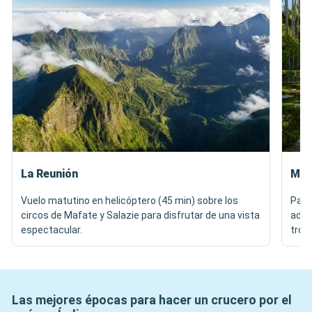
La Reunión
Mau
Vuelo matutino en helicóptero (45 min) sobre los
Pase
circos de Mafate y Salazie para disfrutar de una vista
admi
espectacular.
tropi
Las mejores épocas para hacer un crucero por el