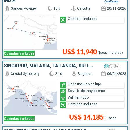
INDIA
Ganges Voyager
15 d
Calcutta
20/11/2026
Comidas incluidas
US$ 11,940
Tasas incluidas
Comidas incluidas
SINGAPUR, MALASIA, TAILANDIA, SRI LANKA, INDIA, OMAN, EMIRATOS ÁRABES UNIDOS
Crystal Symphony
21 d
Singapur
06/04/2028
Todo incluido de lujo
Servicio de mayordomo
Wifi ilimitado
Comidas incluidas
US$ 14,185
+Tasas
Comidas incluidas