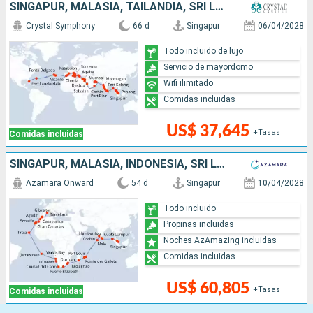
SINGAPUR, MALASIA, TAILANDIA, SRI LANKA, INDIA, EMIRATOS ÁRABES UNIDOS, OMAN, ARABIA SAUDÍ, JORDANIA, EGIPTO, GRECIA, MALTA, TÚNEZ, ITALIA, ESPAÑA, PORTUGAL, REINO UNIDO, ESTADOS UNIDOS
Crystal Symphony
66 d
Singapur
06/04/2028
Todo incluido de lujo
Servicio de mayordomo
Wifi ilimitado
Comidas incluidas
US$ 37,645
+Tasas
Comidas incluidas
SINGAPUR, MALASIA, INDONESIA, SRI LANKA, INDIA, MALDIVAS, MAURICE, FRANCIA, MADAGASCAR, SUDAFRICA, NAMIBIA, REINO UNIDO, CABO VERDE, MARRUECOS, ESPAÑA
Azamara Onward
54 d
Singapur
10/04/2028
Todo incluido
Propinas incluidas
Noches AzAmazing incluidas
Comidas incluidas
US$ 60,805
+Tasas
Comidas incluidas