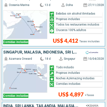
Oceania Marina
13 d
Doha
27/11/2028
Bebidas sin alcohol ilimitadas
Propinas incluidas
Todos los restaurantes incluidos
Cruceros 100% adultos
US$ 4,412
Tasas incluidas
Comidas incluidas
SINGAPUR, MALASIA, INDONESIA, SRI LANKA, INDIA, MALDIVAS, MAURICE
Azamara Onward
18 d
Singapur
10/04/2028
Todo incluido
Propinas incluidas
Noches AzAmazing incluidas
Comidas incluidas
US$ 4,897
+Tasas
Comidas incluidas
INDIA, SRI LANKA, TAILANDIA, MALASIA, SINGAPUR