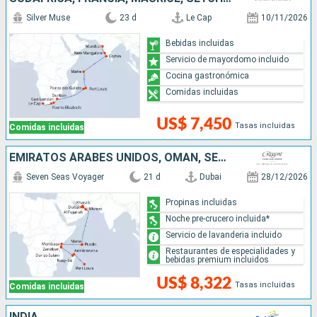
Silver Muse
23 d
Le Cap
10/11/2026
Bebidas incluidas
Servicio de mayordomo incluido
Cocina gastronómica
Comidas incluidas
US$ 7,450
Tasas incluidas
Comidas incluidas
EMIRATOS ÁRABES UNIDOS, OMAN, SEYCHELLES, KENIA, TANZANIA, MADAGASCAR, MAURICE
Seven Seas Voyager
21 d
Dubai
28/12/2026
Propinas incluidas
Noche pre-crucero incluida*
Servicio de lavanderia incluido
Restaurantes de especialidades y
bebidas premium incluidos
US$ 8,322
Tasas incluidas
Comidas incluidas
INDIA