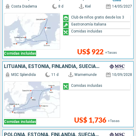
Costa Diadema
8 d
Kiel
14/05/2027
Club de niños gratis desde los 3
Gastronomía italiana
Comidas incluidas
US$ 922
+Tasas
Comidas incluidas
LITUANIA, ESTONIA, FINLANDIA, SUECIA, DINAMARCA, ALEMANIA
MSC Splendida
11 d
Warnemunde
10/09/2028
Comidas incluidas
US$ 1,736
+Tasas
Comidas incluidas
POLONIA, ESTONIA, FINLANDIA, SUECIA, DINAMARCA, ALEMANIA