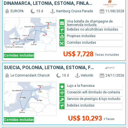
DINAMARCA, LETONIA, ESTONIA, FINLANDIA, SUECIA, POLONIA, ALEMANIA
EUROPA
15 d
Hamburg Cruise Parade
11/08/2028
Una botella de champagne de
bienvenida incluida
Bebidas no alcohólicas incluidas
Propinas incluidas
Comidas incluidas
US$ 7,728
Tasas incluidas
Comidas incluidas
SUECIA, POLONIA, LETONIA, ESTONIA, FINLANDIA
Le Commandant Charcot
10 d
Helsinki
24/11/2026
Lujo a la francesa
Conexión wifi ilimitado de cortesía
Servicio de prestigio & lujo incluido
Bebidas incluidas
US$ 10,293
+Tasas
Comidas incluidas