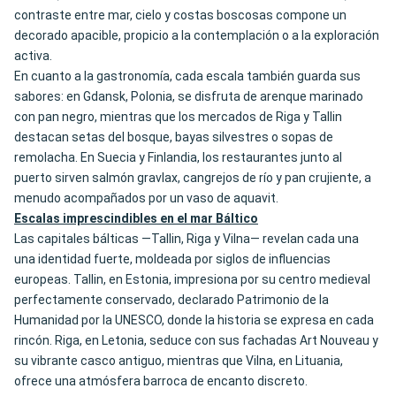
contraste entre mar, cielo y costas boscosas compone un
decorado apacible, propicio a la contemplación o a la exploración
activa.
En cuanto a la gastronomía, cada escala también guarda sus
sabores: en Gdansk, Polonia, se disfruta de arenque marinado
con pan negro, mientras que los mercados de Riga y Tallin
destacan setas del bosque, bayas silvestres o sopas de
remolacha. En Suecia y Finlandia, los restaurantes junto al
puerto sirven salmón gravlax, cangrejos de río y pan crujiente, a
menudo acompañados por un vaso de aquavit.
Escalas imprescindibles en el mar Báltico
Las capitales bálticas —Tallin, Riga y Vilna— revelan cada una
una identidad fuerte, moldeada por siglos de influencias
europeas. Tallin, en Estonia, impresiona por su centro medieval
perfectamente conservado, declarado Patrimonio de la
Humanidad por la UNESCO, donde la historia se expresa en cada
rincón. Riga, en Letonia, seduce con sus fachadas Art Nouveau y
su vibrante casco antiguo, mientras que Vilna, en Lituania,
ofrece una atmósfera barroca de encanto discreto.