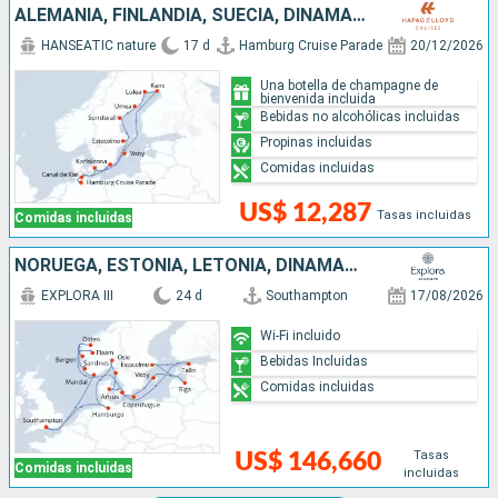
ALEMANIA, FINLANDIA, SUECIA, DINAMARCA
HANSEATIC nature
17 d
Hamburg Cruise Parade
20/12/2026
Una botella de champagne de
bienvenida incluida
Bebidas no alcohólicas incluidas
Propinas incluidas
Comidas incluidas
US$ 12,287
Tasas incluidas
Comidas incluidas
NORUEGA, ESTONIA, LETONIA, DINAMARCA, SUECIA, ALEMANIA, REINO UNIDO
EXPLORA III
24 d
Southampton
17/08/2026
Wi-Fi incluido
Bebidas Incluidas
Comidas incluidas
Tasas
US$ 146,660
Comidas incluidas
incluidas