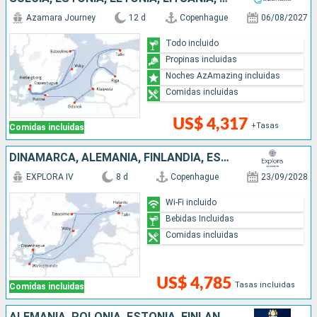
Azamara Journey
12 d
Copenhague
06/08/2027
Todo incluido
Propinas incluidas
Noches AzAmazing incluidas
Comidas incluidas
US$ 4,317
+Tasas
Comidas incluidas
DINAMARCA, ALEMANIA, FINLANDIA, ESTONIA, SUECIA
EXPLORA IV
8 d
Copenhague
23/09/2028
Wi-Fi incluido
Bebidas Incluidas
Comidas incluidas
US$ 4,785
Tasas incluidas
Comidas incluidas
ALEMANIA, POLONIA, ESTONIA, FINLANDIA, SUECIA, DINAMARCA