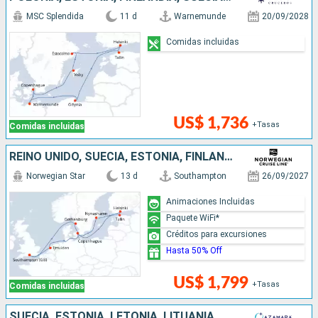
MSC Splendida
11 d
Warnemunde
20/09/2028
Comidas incluidas
US$ 1,736
+Tasas
Comidas incluidas
REINO UNIDO, SUECIA, ESTONIA, FINLANDIA, DINAMARCA, PAISES BAJOS
Norwegian Star
13 d
Southampton
26/09/2027
Animaciones Incluidas
Paquete WiFi*
Créditos para excursiones
Hasta 50% Off
US$ 1,799
+Tasas
Comidas incluidas
SUECIA, ESTONIA, LETONIA, LITUANIA, POLONIA, DINAMARCA