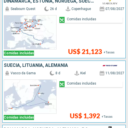
DINAMARCA, ESTONIA, NORUEGA, SUECIA, ALEMANIA, POLONIA, LITUANIA, BÉLGICA, HONDURAS, TURQUÍA, REINO UNIDO, LETONIA
Seabourn Quest
26 d
Copenhague
07/08/2027
Comidas incluidas
US$ 21,123
+Tasas
Comidas incluidas
SUECIA, LITUANIA, ALEMANIA
Vasco da Gama
8 d
Kiel
11/08/2027
Comidas incluidas
US$ 1,392
+Tasas
Comidas incluidas