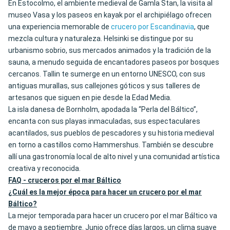
En Estocolmo, el ambiente medieval de Gamla Stan, la visita al
museo Vasa y los paseos en kayak por el archipiélago ofrecen
una experiencia memorable de
crucero por Escandinavia
, que
mezcla cultura y naturaleza. Helsinki se distingue por su
urbanismo sobrio, sus mercados animados y la tradición de la
sauna, a menudo seguida de encantadores paseos por bosques
cercanos. Tallin te sumerge en un entorno UNESCO, con sus
antiguas murallas, sus callejones góticos y sus talleres de
artesanos que siguen en pie desde la Edad Media.
La isla danesa de Bornholm, apodada la “Perla del Báltico”,
encanta con sus playas inmaculadas, sus espectaculares
acantilados, sus pueblos de pescadores y su historia medieval
en torno a castillos como Hammershus. También se descubre
allí una gastronomía local de alto nivel y una comunidad artística
creativa y reconocida.
FAQ - cruceros por el mar Báltico
¿Cuál es la mejor época para hacer un crucero por el mar
Báltico?
La mejor temporada para hacer un crucero por el mar Báltico va
de mayo a septiembre. Junio ofrece días largos, un clima suave