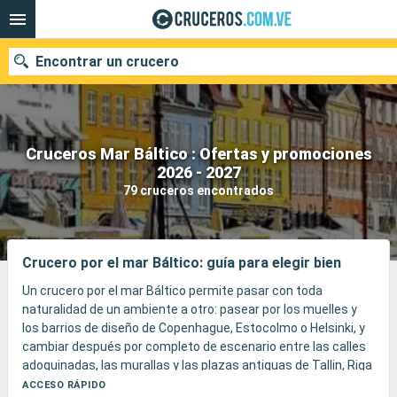
Encontrar un crucero
Cruceros Mar Báltico : Ofertas y promociones
Nuestros destinos
2026 - 2027
79 cruceros encontrados
Fecha de salida
Puertos
Compañías
Crucero por el mar Báltico: guía para elegir bien
Buscar
Un crucero por el mar Báltico permite pasar con toda
naturalidad de un ambiente a otro: pasear por los muelles y
los barrios de diseño de Copenhague, Estocolmo o Helsinki, y
cambiar después por completo de escenario entre las calles
adoquinadas, las murallas y las plazas antiguas de Tallin, Riga
o Gdansk.
ACCESO RÁPIDO