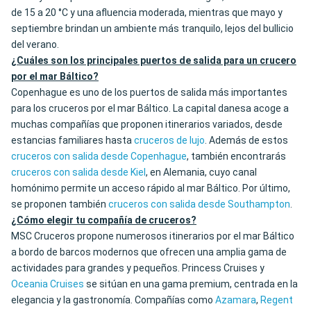
de 15 a 20 °C y una afluencia moderada, mientras que mayo y
septiembre brindan un ambiente más tranquilo, lejos del bullicio
del verano.
¿Cuáles son los principales puertos de salida para un crucero
por el mar Báltico?
Copenhague es uno de los puertos de salida más importantes
para los cruceros por el mar Báltico. La capital danesa acoge a
muchas compañías que proponen itinerarios variados, desde
estancias familiares hasta
cruceros de lujo
. Además de estos
cruceros con salida desde Copenhague
, también encontrarás
cruceros con salida desde Kiel
, en Alemania, cuyo canal
homónimo permite un acceso rápido al mar Báltico. Por último,
se proponen también
cruceros con salida desde Southampton
.
¿Cómo elegir tu compañía de cruceros?
MSC Cruceros propone numerosos itinerarios por el mar Báltico
a bordo de barcos modernos que ofrecen una amplia gama de
actividades para grandes y pequeños. Princess Cruises y
Oceania Cruises
se sitúan en una gama premium, centrada en la
elegancia y la gastronomía. Compañías como
Azamara
,
Regent