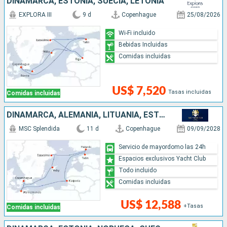
DINAMARCA, ESTONIA, SUECIA, LETONIA
EXPLORA III
9 d
Copenhague
25/08/2026
Wi-Fi incluido
Bebidas Incluidas
Comidas incluidas
US$ 7,520
Tasas incluidas
Comidas incluidas
DINAMARCA, ALEMANIA, LITUANIA, ESTONIA, FINLANDIA, SUECIA
MSC Splendida
11 d
Copenhague
09/09/2028
Servicio de mayordomo las 24h
Espacios exclusivos Yacht Club
Todo incluido
Comidas incluidas
US$ 12,588
+Tasas
Comidas incluidas