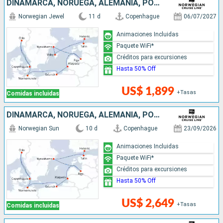
DINAMARCA, NORUEGA, ALEMANIA, POLONIA, LITUANIA, LETONIA, SUECIA, ESTONIA, FINLANDIA
Norwegian Jewel
11 d
Copenhague
06/07/2027
Animaciones Incluidas
Paquete WiFi*
Créditos para excursiones
Hasta 50% Off
US$ 1,899
+Tasas
Comidas incluidas
DINAMARCA, NORUEGA, ALEMANIA, POLONIA, LITUANIA, LETONIA, SUECIA, ESTONIA, FINLANDIA
Norwegian Sun
10 d
Copenhague
23/09/2026
Animaciones Incluidas
Paquete WiFi*
Créditos para excursiones
Hasta 50% Off
US$ 2,649
+Tasas
Comidas incluidas