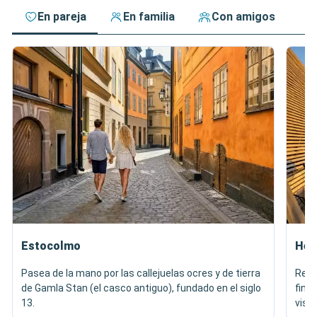
En pareja
En familia
Con amigos
Estocolmo
Hels
Pasea de la mano por las callejuelas ocres y de tierra
Regá
de Gamla Stan (el casco antiguo), fundado en el siglo
finl
13.
vista