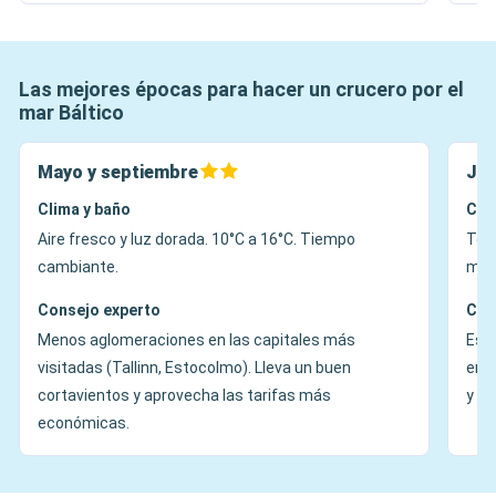
Las mejores épocas para hacer un crucero por el
mar Báltico
Mayo y septiembre
Jun
Clima y baño
Cli
Aire fresco y luz dorada. 10°C a 16°C. Tiempo
Temp
cambiante.
med
Consejo experto
Con
Menos aglomeraciones en las capitales más
Es e
visitadas (Tallinn, Estocolmo). Lleva un buen
en l
cortavientos y aprovecha las tarifas más
y e
económicas.