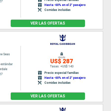
27
Hasta -60% en el 2° pasajero
Comidas incluidas
VER LAS OFERTAS
the Seas
desde
US$ 287
 estándar
Tasas: +US$ 143
erdale
Precio especial familias
27
Hasta -60% en el 2° pasajero
Comidas incluidas
VER LAS OFERTAS