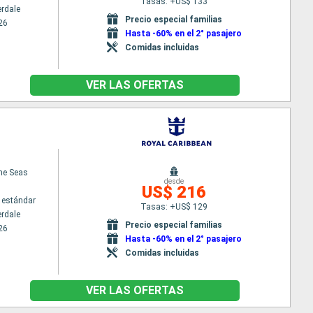
Tasas: +US$ 133
erdale
Precio especial familias
26
Hasta -60% en el 2° pasajero
Comidas incluidas
VER LAS OFERTAS
the Seas
desde
US$ 216
 estándar
Tasas: +US$ 129
erdale
Precio especial familias
26
Hasta -60% en el 2° pasajero
Comidas incluidas
VER LAS OFERTAS