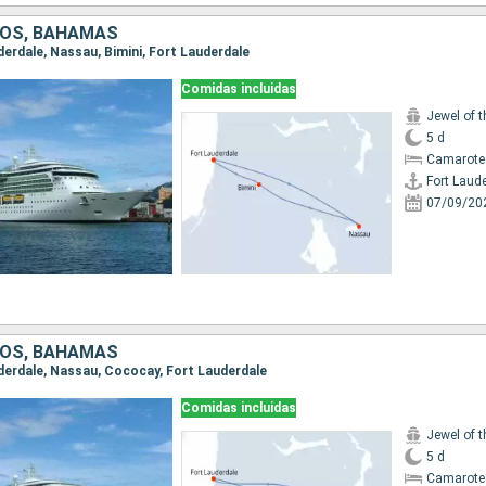
DOS, BAHAMAS
uderdale, Nassau, Bimini, Fort Lauderdale
Comidas incluidas
Jewel of 
5 d
Camarote
Fort Laud
07/09/20
DOS, BAHAMAS
auderdale, Nassau, Cococay, Fort Lauderdale
Comidas incluidas
Jewel of 
5 d
Camarote