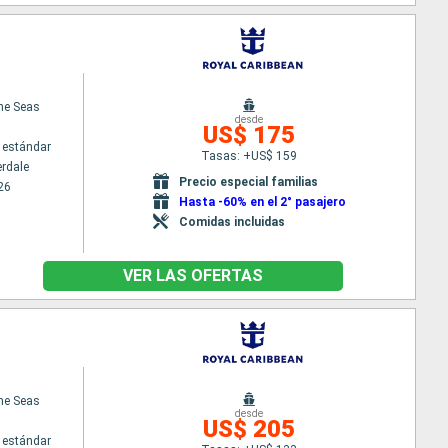
the Seas
desde
US$ 175
 estándar
Tasas: +US$ 159
erdale
Precio especial familias
26
Hasta -60% en el 2° pasajero
Comidas incluidas
VER LAS OFERTAS
the Seas
desde
US$ 205
 estándar