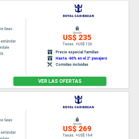
the Seas
desde
US$ 235
 estándar
Tasas: +US$ 126
erdale
Precio especial familias
26
Hasta -60% en el 2° pasajero
Comidas incluidas
VER LAS OFERTAS
the Seas
desde
US$ 269
 estándar
Tasas: +US$ 164
erdale