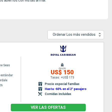
s abiertos con vistas al mar.
Ordenar Los más vendidos
the Seas
desde
US$ 150
 estándar
Tasas: +US$ 173
erdale
Precio especial familias
26
Hasta -60% en el 2° pasajero
Comidas incluidas
VER LAS OFERTAS