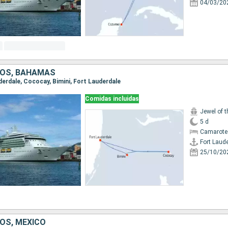
04/03/20
DOS, BAHAMAS
uderdale, Cococay, Bimini, Fort Lauderdale
Comidas incluidas
Jewel of 
5 d
Camarote
Fort Laud
25/10/20
OS, MÉXICO