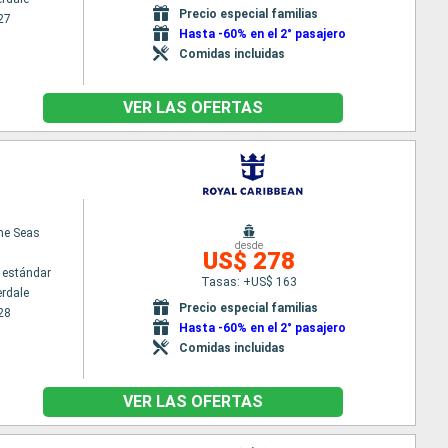
Precio especial familias
27
Hasta -60% en el 2° pasajero
Comidas incluidas
VER LAS OFERTAS
the Seas
desde
US$ 278
 estándar
Tasas: +US$ 163
erdale
Precio especial familias
28
Hasta -60% en el 2° pasajero
Comidas incluidas
VER LAS OFERTAS