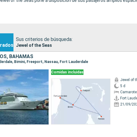
 Jewel of the Seas pone a disposición de sus pasajeros amplios espacio
Sus criterios de búsqueda:
rados
Jewel of the Seas
DOS, BAHAMAS
uderdale, Bimini, Freeport, Nassau, Fort Lauderdale
Comidas incluidas
Jewel of 
5 d
Camarote
Fort Laud
21/09/20