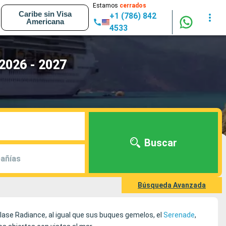
Estamos
cerrados
Caribe sin Visa
+1 (786) 842
Americana
4533
 2026 - 2027
Buscar
añías
Búsqueda Avanzada
clase Radiance, al igual que sus buques gemelos, el
Serenade
,