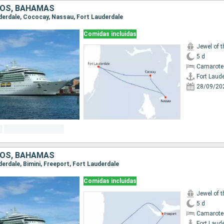
DOS, BAHAMAS
auderdale, Cococay, Nassau, Fort Lauderdale
Comidas incluidas
Jewel of 
5 d
Camarote
Fort Laud
28/09/20
DOS, BAHAMAS
uderdale, Bimini, Freeport, Fort Lauderdale
Comidas incluidas
Jewel of 
5 d
Camarote
Fort Laud