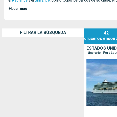
el
Radiance
y el
Brilliance
. Como todos los barcos de su clase, el
+
Leer más
FILTRAR LA BÚSQUEDA
42
cruceros
encont
ESTADOS UNI
Itinerario : Fort La