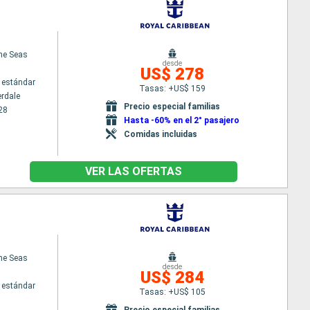
the Seas
desde
US$ 278
 estándar
Tasas: +US$ 159
erdale
Precio especial familias
28
Hasta -60% en el 2° pasajero
Comidas incluidas
VER LAS OFERTAS
the Seas
desde
US$ 284
 estándar
Tasas: +US$ 105
Precio especial familias