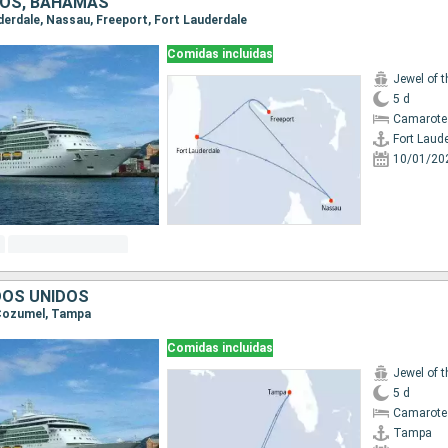
DOS, BAHAMAS
uderdale, Nassau, Freeport, Fort Lauderdale
Comidas incluidas
Jewel of 
5 d
Camarote
Fort Laud
10/01/20
DOS UNIDOS
 Cozumel, Tampa
Comidas incluidas
Jewel of 
5 d
Camarote
Tampa