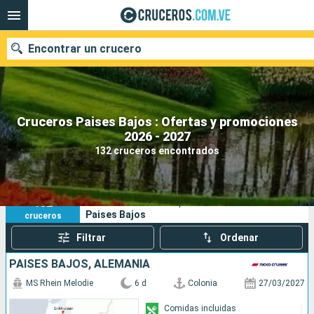
Encontrar un crucero
Cruceros Paises Bajos : Ofertas y promociones
Nuestros destinos
2026 - 2027
132 cruceros encontrados
Fecha de salida
Puertos
Compañías
132
Sus criterios de búsqueda:
Paises Bajos
cruceros
Buscar
Filtrar
Ordenar
PAISES BAJOS, ALEMANIA
MS Rhein Melodie
6 d
Colonia
27/03/2027
Comidas incluidas