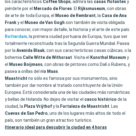
los característicos
Coffee Shops
, admira las
casas flotantes
y
piérdete por el
Mercado de Flores
. El
Rijksmuseum
, con obras
de arte de toda Europa, el
Museo de Rembrant
, la
Casa de Ana
Frank
y el
Museo de Van Gogh
son también de visita obligada
para conocer, con mayor detalle, la historia y el arte de este país.
Rotterdam
, la primera ciudad portuaria de Europa, tuvo que ser
totalmente reconstruida tras la Segunda Guerra Mundial. Pasea
por la
Avenida Blaak
, con sus características casas cúbicas, o la
bohemia
Calle Witte de Withsraat
. Visita el
Kunsthal Museum
y
el
Museo Boijmans
, con obras de pintores como Dalí o Rubens, y
pasea a orillas del
río Maas
.
Maastricht
no sólo es famosa por sus monumentos, sino
también por dar nombre al tratado constituyente de la Unión
Europea. Está considerada una de las ciudades más románticas
y bellas de Holanda. No dejes de visitar el
casco histórico
de la
ciudad, la
Plaza Vrijthof
y la
Fortaleza de Maastricht
. Las
Cuevas de San Pedro
, uno de los lugares más altos de todo el
país, son también un gran atractivo turístico.
Itinerario ideal para descubrir la ciudad en 4 horas