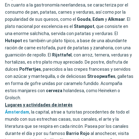
En cuanto a la gastronomía neerlandesa, se caracteriza por el
consumo de pan, patatas, carnes y verduras, así como por la
popularidad de sus quesos, como el
Gouda
,
Edam
y
Alkmaar
. El
plato nacional por excelencia es el
Stamppot
, que consiste en
una enorme salchicha, servida con patatas y verduras. El
Hutspot
es también un plato típico, a base de una abundante
ración de carne estofada, puré de patatas y zanahoria, con una
guarnición de repollo. El
Rijsttafel
, con arroz, ternera, verduras y
hortalizas, es otro plato muy apreciado. De postre, disfruta de
dulces
Poffertjes
, parecidos a las crepes francesas y servidos
con azúcar y mantequilla, o de deliciosas
Stroopwafles
, galletas
en forma de gofre unidas por caramelo fundido. Acompaña
estos manjares con
cerveza
holandesa, como Heineken o
Grolsch.
Lugares y actividades de interés
Ámsterdam
, la capital, atrae a turistas procedentes de todo el
mundo con sus estrechas casas, sus canales, el arte y la
literatura que se respira en cada rincón. Pasea por los canales
durante el día y por su famoso
Barrio Rojo
al anochecer, visita