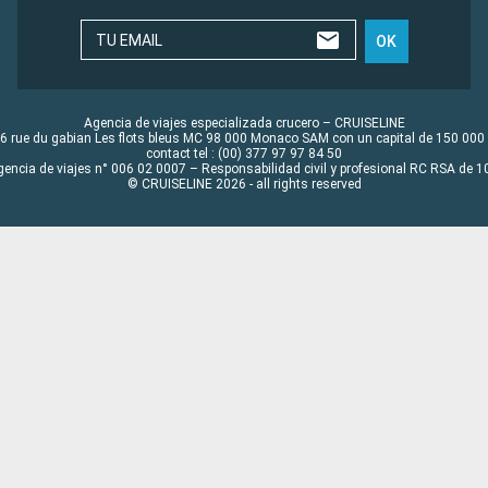
TU EMAIL
OK
Agencia de viajes especializada crucero – CRUISELINE
6 rue du gabian Les flots bleus MC 98 000 Monaco SAM con un capital de 150 000
contact tel : (00) 377 97 97 84 50
gencia de viajes n° 006 02 0007 – Responsabilidad civil y profesional RC RSA de
© CRUISELINE 2026 - all rights reserved