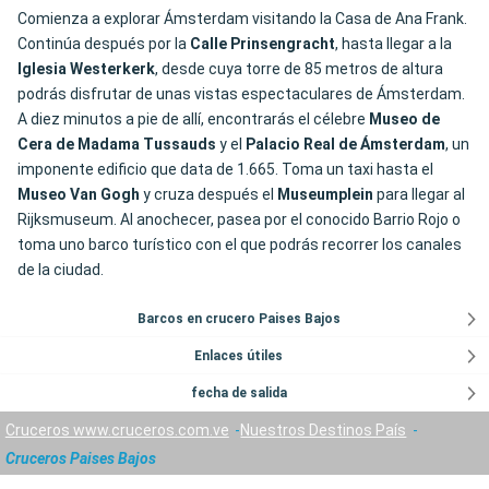
Comienza a explorar Ámsterdam visitando la Casa de Ana Frank.
Continúa después por la
Calle
Prinsengracht
, hasta llegar a la
Iglesia Westerkerk
, desde cuya torre de 85 metros de altura
podrás disfrutar de unas vistas espectaculares de Ámsterdam.
A diez minutos a pie de allí, encontrarás el célebre
Museo de
Cera de Madama Tussauds
y el
Palacio Real de Ámsterdam
, un
imponente edificio que data de 1.665. Toma un taxi hasta el
Museo Van Gogh
y cruza después el
Museumplein
para llegar al
Rijksmuseum. Al anochecer, pasea por el conocido Barrio Rojo o
toma uno barco turístico con el que podrás recorrer los canales
de la ciudad.
Barcos en crucero Paises Bajos
Enlaces útiles
fecha de salida
Cruceros www.cruceros.com.ve
Nuestros Destinos País
Cruceros Paises Bajos