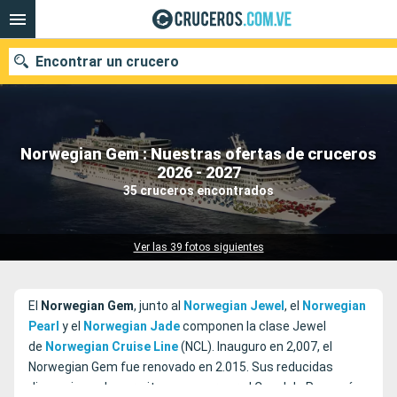
Encontrar un crucero
Norwegian Gem : Nuestras ofertas de cruceros
Nuestros destinos
2026 - 2027
35 cruceros encontrados
Fecha de salida
Puertos
Compañías
Ver las 39 fotos siguientes
Buscar
El
Norwegian Gem
, junto al
Norwegian Jewel
, el
Norwegian
Pearl
y el
Norwegian Jade
componen la clase Jewel
de
Norwegian Cruise Line
(NCL). Inauguro en 2,007, el
Norwegian Gem fue renovado en 2.015. Sus reducidas
dimensiones le permiten navegar por el Canal de Panamá.