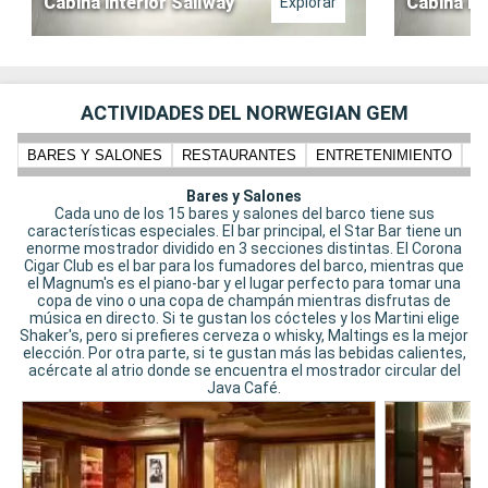
Cabina interior Sailway
Cabina In
Explorar
ACTIVIDADES DEL NORWEGIAN GEM
BARES Y SALONES
RESTAURANTES
ENTRETENIMIENTO
N
Bares y Salones
Cada uno de los 15 bares y salones del barco tiene sus
características especiales. El bar principal, el Star Bar tiene un
enorme mostrador dividido en 3 secciones distintas. El Corona
Cigar Club es el bar para los fumadores del barco, mientras que
el Magnum's es el piano-bar y el lugar perfecto para tomar una
copa de vino o una copa de champán mientras disfrutas de
música en directo. Si te gustan los cócteles y los Martini elige
Shaker's, pero si prefieres cerveza o whisky, Maltings es la mejor
elección. Por otra parte, si te gustan más las bebidas calientes,
acércate al atrio donde se encuentra el mostrador circular del
Java Café.