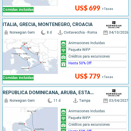
US$ 699
+Tasas
Comidas incluidas
ITALIA, GRECIA, MONTENEGRO, CROACIA
Norwegian Gem
8 d
Civitavecchia - Roma
04/10/2026
Animaciones Incluidas
Paquete WiFi*
Créditos para excursiones
Hasta 50% Off
US$ 779
+Tasas
Comidas incluidas
REPÚBLICA DOMINICANA, ARUBA, ESTADOS UNIDOS
Norwegian Gem
11 d
Tampa
03/04/2027
Animaciones Incluidas
Paquete WiFi*
Créditos para excursiones