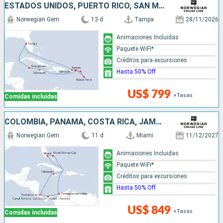
ESTADOS UNIDOS, PUERTO RICO, SAN MARTÍN, JAMAICA, ISLAS CAIMÁN
Norwegian Gem
13 d
Tampa
28/11/2026
Animaciones Incluidas
Paquete WiFi*
Créditos para excursiones
Hasta 50% Off
US$ 799
+Tasas
Comidas incluidas
COLOMBIA, PANAMÁ, COSTA RICA, JAMAICA, BAHAMAS, ESTADOS UNIDOS
Norwegian Gem
11 d
Miami
11/12/2027
Animaciones Incluidas
Paquete WiFi*
Créditos para excursiones
Hasta 50% Off
US$ 849
+Tasas
Comidas incluidas