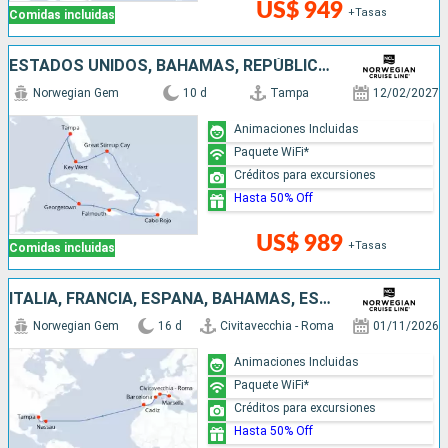
US$ 949
+Tasas
Comidas incluidas
ESTADOS UNIDOS, BAHAMAS, REPÚBLICA DOMINICANA, JAMAICA, ISLAS CAIMÁN
Norwegian Gem
10 d
Tampa
12/02/2027
Animaciones Incluidas
Paquete WiFi*
Créditos para excursiones
Hasta 50% Off
US$ 989
+Tasas
Comidas incluidas
ITALIA, FRANCIA, ESPAÑA, BAHAMAS, ESTADOS UNIDOS
Norwegian Gem
16 d
Civitavecchia - Roma
01/11/2026
Animaciones Incluidas
Paquete WiFi*
Créditos para excursiones
Hasta 50% Off