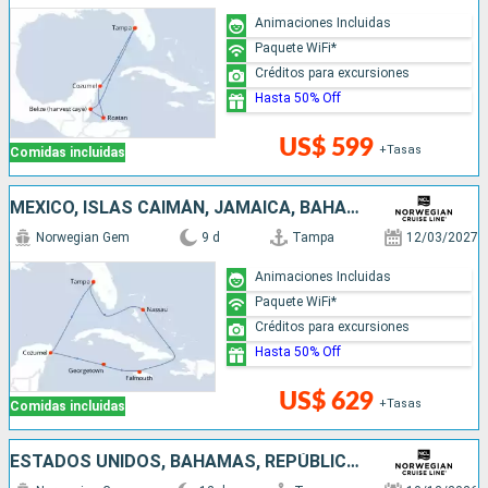
Animaciones Incluidas
Paquete WiFi*
Créditos para excursiones
Hasta 50% Off
US$ 599
+Tasas
Comidas incluidas
MÉXICO, ISLAS CAIMÁN, JAMAICA, BAHAMAS, ESTADOS UNIDOS
Norwegian Gem
9 d
Tampa
12/03/2027
Animaciones Incluidas
Paquete WiFi*
Créditos para excursiones
Hasta 50% Off
US$ 629
+Tasas
Comidas incluidas
ESTADOS UNIDOS, BAHAMAS, REPÚBLICA DOMINICANA, ARUBA, JAMAICA, ISLAS CAIMÁN