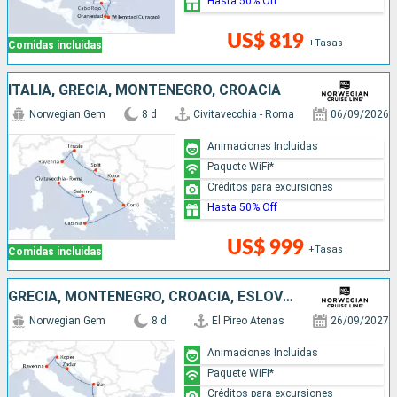
Hasta 50% Off
US$ 819
+Tasas
Comidas incluidas
ITALIA, GRECIA, MONTENEGRO, CROACIA
Norwegian Gem
8 d
Civitavecchia - Roma
06/09/2026
Animaciones Incluidas
Paquete WiFi*
Créditos para excursiones
Hasta 50% Off
US$ 999
+Tasas
Comidas incluidas
GRECIA, MONTENEGRO, CROACIA, ESLOVENIA, ITALIA
Norwegian Gem
8 d
El Pireo Atenas
26/09/2027
Animaciones Incluidas
Paquete WiFi*
Créditos para excursiones