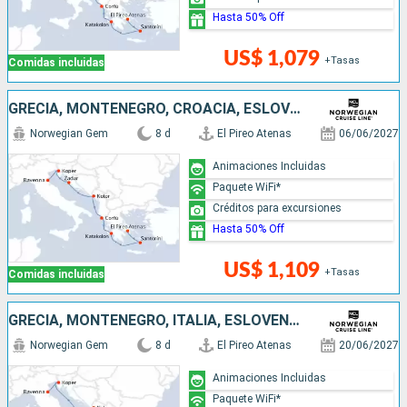
Hasta 50% Off
US$ 1,079
+Tasas
Comidas incluidas
GRECIA, MONTENEGRO, CROACIA, ESLOVENIA, ITALIA
Norwegian Gem
8 d
El Pireo Atenas
06/06/2027
Animaciones Incluidas
Paquete WiFi*
Créditos para excursiones
Hasta 50% Off
US$ 1,109
+Tasas
Comidas incluidas
GRECIA, MONTENEGRO, ITALIA, ESLOVENIA
Norwegian Gem
8 d
El Pireo Atenas
20/06/2027
Animaciones Incluidas
Paquete WiFi*