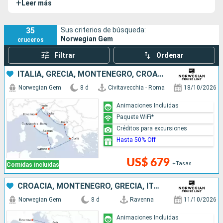
+
Leer más
35
Sus criterios de búsqueda:
Norwegian Gem
cruceros
Filtrar
Ordenar
ITALIA, GRECIA, MONTENEGRO, CROACIA
Norwegian Gem
8 d
Civitavecchia - Roma
18/10/2026
Animaciones Incluidas
Paquete WiFi*
Créditos para excursiones
Hasta 50% Off
US$ 679
+Tasas
Comidas incluidas
CROACIA, MONTENEGRO, GRECIA, ITALIA
Norwegian Gem
8 d
Ravenna
11/10/2026
Animaciones Incluidas