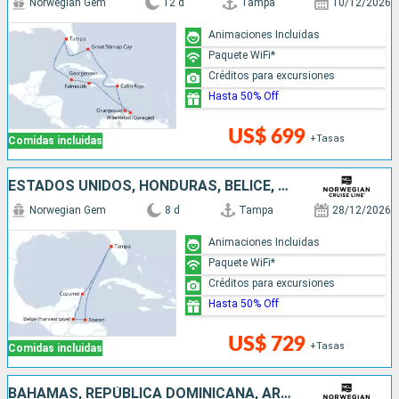
Norwegian Gem
12 d
Tampa
10/12/2026
Animaciones Incluidas
Paquete WiFi*
Créditos para excursiones
Hasta 50% Off
US$ 699
+Tasas
Comidas incluidas
ESTADOS UNIDOS, HONDURAS, BELICE, MÉXICO
Norwegian Gem
8 d
Tampa
28/12/2026
Animaciones Incluidas
Paquete WiFi*
Créditos para excursiones
Hasta 50% Off
US$ 729
+Tasas
Comidas incluidas
BAHAMAS, REPÚBLICA DOMINICANA, ARUBA, JAMAICA, ESTADOS UNIDOS