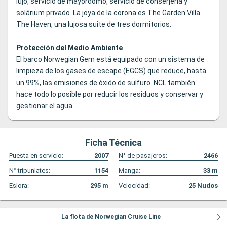
lujo, servicio de mayordomo, servicio de conserjería y
solárium privado. La joya de la corona es The Garden Villa
The Haven, una lujosa suite de tres dormitorios.
Protección del Medio Ambiente
El barco Norwegian Gem está equipado con un sistema de
limpieza de los gases de escape (EGCS) que reduce, hasta
un 99%, las emisiones de óxido de sulfuro. NCL también
hace todo lo posible por reducir los residuos y conservar y
gestionar el agua.
Ficha Técnica
Puesta en servicio:
2007
N° de pasajeros:
2466
N° tripunlates:
1154
Manga:
33
m
Eslora:
295
m
Velocidad:
25
Nudos
La flota de Norwegian Cruise Line