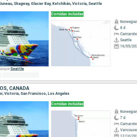
, Juneau, Skagway, Glacier Bay, Ketchikán, Victoria, Seattle
Comidas incluidas
Norwegia
8 d
Camarote
Seattle
16/05/20
arque:
Seattle
OS, CANADÁ
er, Victoria, San Francisco, Los Angeles
Comidas incluidas
Norwegia
7 d
Camarote
Vancouve
12/10/20