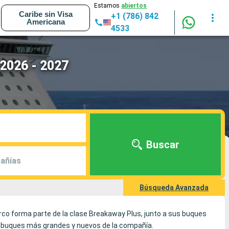
Estamos
abiertos
Caribe sin Visa
+1 (786) 842
Americana
4533
 2026 - 2027
Buscar
añías
Búsqueda Avanzada
rco forma parte de la clase Breakaway Plus, junto a sus buques
los buques más grandes y nuevos de la compañía.