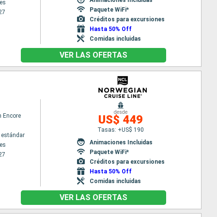
es
Paquete WiFi*
27
Créditos para excursiones
Hasta 50% Off
Comidas incluidas
VER LAS OFERTAS
desde
n Encore
US$ 449
Tasas: +US$ 190
 estándar
Animaciones Incluidas
es
Paquete WiFi*
27
Créditos para excursiones
Hasta 50% Off
Comidas incluidas
VER LAS OFERTAS