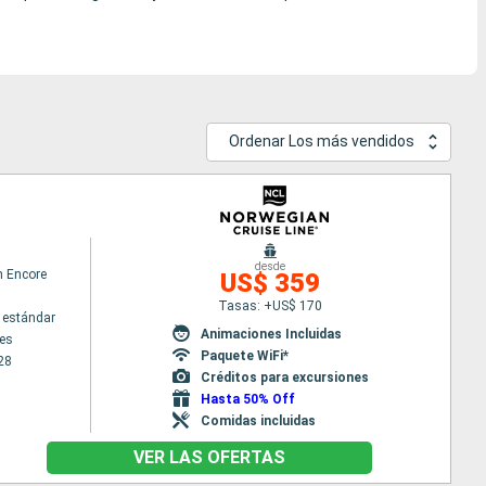
Ordenar Los más vendidos
desde
n Encore
US$ 359
Tasas: +US$ 170
 estándar
Animaciones Incluidas
es
Paquete WiFi*
28
Créditos para excursiones
Hasta 50% Off
Comidas incluidas
VER LAS OFERTAS