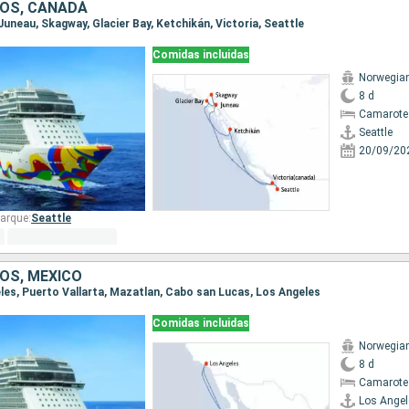
OS, CANADÁ
, Juneau, Skagway, Glacier Bay, Ketchikán, Victoria, Seattle
Comidas incluidas
Norwegia
8 d
Camarote
Seattle
20/09/20
arque:
Seattle
OS, MÉXICO
eles, Puerto Vallarta, Mazatlan, Cabo san Lucas, Los Angeles
Comidas incluidas
Norwegia
8 d
Camarote
Los Angel