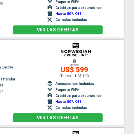
Paquete WiFi*
28
Créditos para excursiones
Hasta 50% Off
Comidas incluidas
VER LAS OFERTAS
desde
n Encore
US$ 599
Tasas: +US$ 190
 estándar
Animaciones Incluidas
es
Paquete WiFi*
27
Créditos para excursiones
Hasta 50% Off
Comidas incluidas
VER LAS OFERTAS