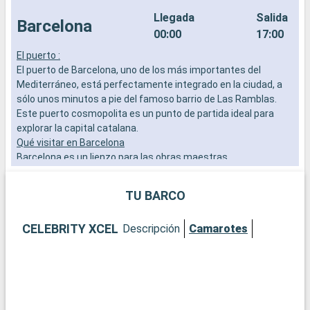
Llegada
Salida
Barcelona
00:00
17:00
El puerto :
L
El puerto de Barcelona, uno de los más importantes del
a
Mediterráneo, está perfectamente integrado en la ciudad, a
b
sólo unos minutos a pie del famoso barrio de Las Ramblas.
s
Este puerto cosmopolita es un punto de partida ideal para
e
explorar la capital catalana.
Qué visitar en Barcelona
Barcelona es un lienzo para las obras maestras
arquitectónicas de Gaudí. Admire la Sagrada Familia, pasee
por el Park Güell y explore el Barrio Gótico por su ambiente
TU BARCO
histórico. No se pierda el mercado de la Boquería para probar
la vida local y los sabores catalanes.
CELEBRITY XCEL
Descripción
Camarotes
Qué visitar en los alrededores
A las afueras de Barcelona, Montserrat ofrece un paisaje
espectacular con su monasterio encaramado y sus vistas
panorámicas. La localidad de Sitges, con sus playas y su
festival de cine, es también una escapada popular para
quienes buscan alejarse del bullicio de la ciudad.