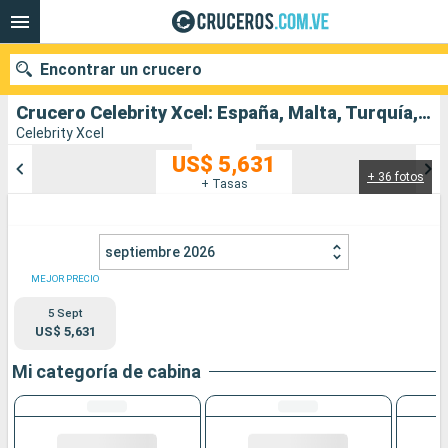
Encontrar un crucero
Crucero Celebrity Xcel: España, Malta, Turquía, Grecia salida desde Barcelona
Celebrity Xcel
US$ 5,631
+ 36 fotos
Nuestros destinos
+ Tasas
Fecha de salida
septiembre 2026
Puertos
Compañías
MEJOR PRECIO
5 Sept
Buscar
US$ 5,631
Mi categoría de cabina