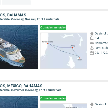
DOS, BAHAMAS
auderdale, Cococay, Nassau, Fort Lauderdale
Comidas incluidas
Oasis of 
5 d
Camarote
Fort Laud
09/11/20
OS, MÉXICO, BAHAMAS
auderdale, Cozumel, Cococay, Fort Lauderdale
Comidas incluidas
Oasis of 