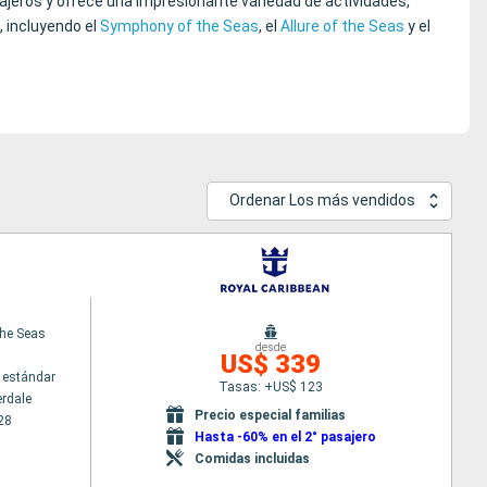
ajeros y ofrece una impresionante variedad de actividades,
, incluyendo el
Symphony of the Seas
, el
Allure of the Seas
y el
Ordenar Los más vendidos
the Seas
desde
US$ 339
 estándar
Tasas: +US$ 123
erdale
Precio especial familias
28
Hasta -60% en el 2° pasajero
Comidas incluidas