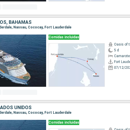
DOS, BAHAMAS
auderdale, Nassau, Cococay, Fort Lauderdale
Comidas incluidas
Oasis of 
5 d
Camarote
Fort Laud
07/12/20
TADOS UNIDOS
auderdale, Nassau, Cococay, Fort Lauderdale
Comidas incluidas
Oasis of 