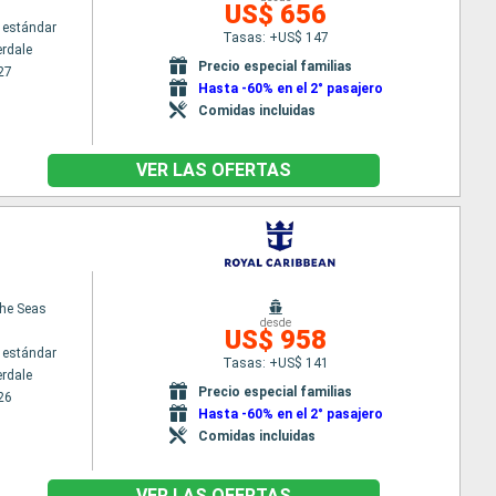
US$ 656
 estándar
Tasas: +US$ 147
erdale
Precio especial familias
27
Hasta -60% en el 2° pasajero
Comidas incluidas
VER LAS OFERTAS
the Seas
desde
US$ 958
 estándar
Tasas: +US$ 141
erdale
Precio especial familias
26
Hasta -60% en el 2° pasajero
Comidas incluidas
VER LAS OFERTAS