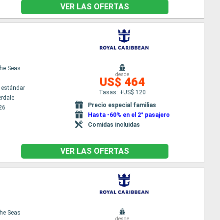
VER LAS OFERTAS
the Seas
desde
US$ 464
 estándar
Tasas: +US$ 120
erdale
Precio especial familias
26
Hasta -60% en el 2° pasajero
Comidas incluidas
VER LAS OFERTAS
the Seas
desde