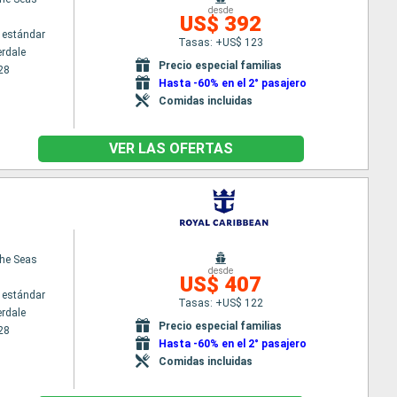
desde
US$ 392
 estándar
Tasas: +US$ 123
erdale
Precio especial familias
28
Hasta -60% en el 2° pasajero
Comidas incluidas
VER LAS OFERTAS
the Seas
desde
US$ 407
 estándar
Tasas: +US$ 122
erdale
Precio especial familias
28
Hasta -60% en el 2° pasajero
Comidas incluidas