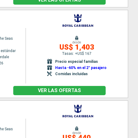
the Seas
desde
US$ 1,403
 estándar
Tasas: +US$ 167
erdale
Precio especial familias
26
Hasta -60% en el 2° pasajero
Comidas incluidas
VER LAS OFERTAS
the Seas
desde
US$ 440