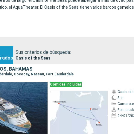
etros de largo, el Oasis of the Seas puede albergar a más de 6780 pas
ico, el AquaTheater. El Oasis of the Seas tiene varios barcos gemelos
Sus criterios de búsqueda:
rados
Oasis of the Seas
DOS, BAHAMAS
auderdale, Cococay, Nassau, Fort Lauderdale
Comidas incluidas
Oasis of 
5 d
Camarote
Fort Laud
24/01/20