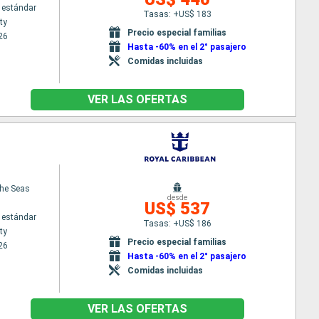
 estándar
Tasas: +US$ 183
ty
Precio especial familias
26
Hasta -60% en el 2° pasajero
Comidas incluidas
VER LAS OFERTAS
the Seas
desde
US$ 537
 estándar
Tasas: +US$ 186
ty
Precio especial familias
26
Hasta -60% en el 2° pasajero
Comidas incluidas
VER LAS OFERTAS