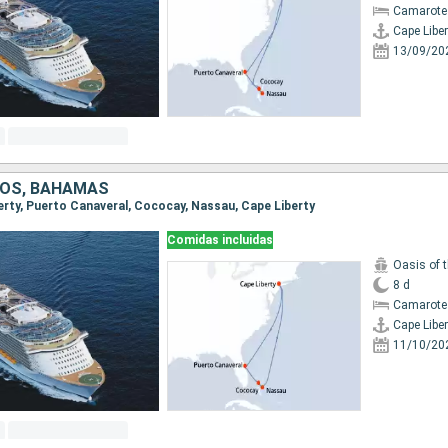
Camarote
Cape Liber
13/09/20
DOS, BAHAMAS
berty, Puerto Canaveral, Cococay, Nassau, Cape Liberty
Comidas incluidas
Oasis of 
8 d
Camarote
Cape Liber
11/10/20