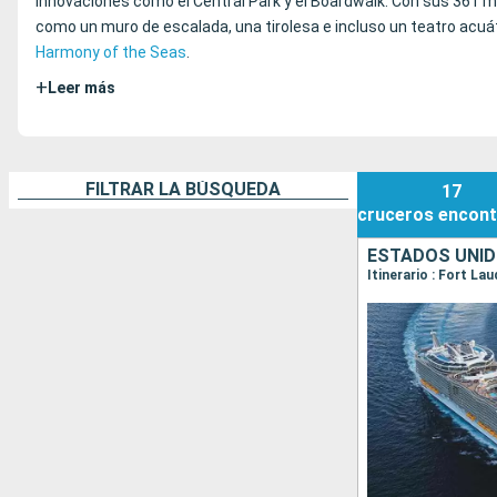
innovaciones como el Central Park y el Boardwalk. Con sus 361 m
como un muro de escalada, una tirolesa e incluso un teatro acuát
Harmony of the Seas
.
+
Leer más
FILTRAR LA BÚSQUEDA
17
cruceros
encont
ESTADOS UNI
Itinerario : Fort L