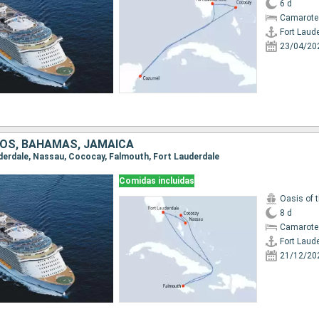
6 d
Camarote
Fort Laud
23/04/20
OS, BAHAMAS, JAMAICA
auderdale, Nassau, Cococay, Falmouth, Fort Lauderdale
Comidas incluidas
Oasis of 
8 d
Camarote
Fort Laud
21/12/20