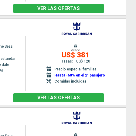
VER LAS OFERTAS
the Seas
desde
US$ 381
 estándar
Tasas: +US$ 120
erdale
Precio especial familias
26
Hasta -60% en el 2° pasajero
Comidas incluidas
VER LAS OFERTAS
the Seas