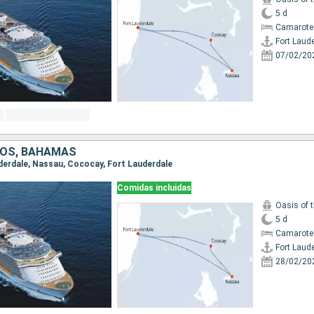
5 d
Camarote
Fort Laud
07/02/20
DOS, BAHAMAS
auderdale, Nassau, Cococay, Fort Lauderdale
Comidas incluidas
Oasis of 
5 d
Camarote
Fort Laud
28/02/20