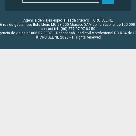
Agencia de viajes especializada crucero – CRUISELINE
6 rue du gabian Les flots bleus MC 98 000 Monaco SAM con un capital de 150 000
contact tel : (00) 377 97 97 84 50
gencia de viajes n° 006 02 0007 – Responsabilidad civil y profesional RC RSA de
© CRUISELINE 2026 - all rights reserved