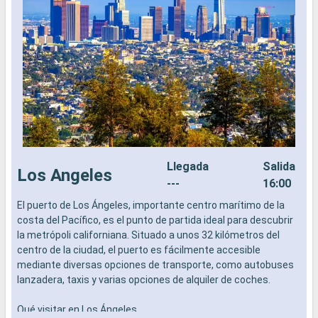
Llegada
Salida
Los Angeles
---
16:00
El puerto de Los Ángeles, importante centro marítimo de la
L
costa del Pacífico, es el punto de partida ideal para descubrir
a
la metrópoli californiana. Situado a unos 32 kilómetros del
b
centro de la ciudad, el puerto es fácilmente accesible
s
mediante diversas opciones de transporte, como autobuses
e
lanzadera, taxis y varias opciones de alquiler de coches.
Qué visitar en Los Ángeles