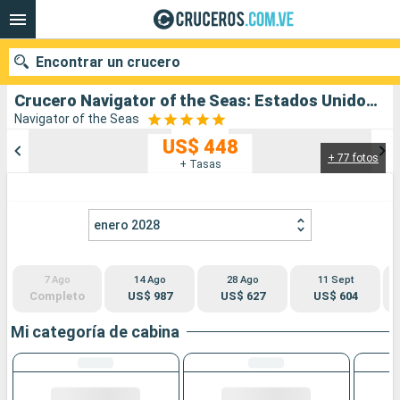
Encontrar un crucero
Crucero Navigator of the Seas: Estados Unidos, México salida desde Los Angeles
Navigator of the Seas
US$ 448
+ 77 fotos
Nuestros destinos
+ Tasas
Fecha de salida
enero 2028
Puertos
Compañías
7 Ago
14 Ago
28 Ago
11 Sept
Buscar
Completo
US$ 987
US$ 627
US$ 604
Mi categoría de cabina