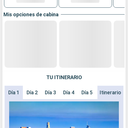
Mis opciones de cabina
TU ITINERARIO
Día 1
Día 2
Día 3
Día 4
Día 5
Día 6
Itinerario
Día 