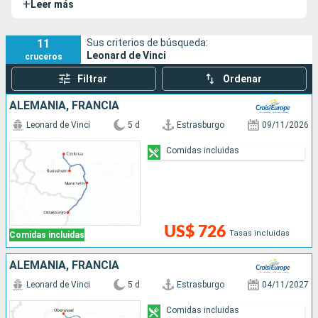
+
Leer más
esta parte de Europa.
11
Sus criterios de búsqueda:
Leonard de Vinci
cruceros
Filtrar
Ordenar
ALEMANIA, FRANCIA
Leonard de Vinci
5 d
Estrasburgo
09/11/2026
Comidas incluidas
US$ 726
Tasas incluidas
Comidas incluidas
ALEMANIA, FRANCIA
Leonard de Vinci
5 d
Estrasburgo
04/11/2027
Comidas incluidas