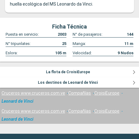
huella ecológica del MS Leonardo da Vinci.
Ficha Técnica
Puesta en servicio:
2003
N° de pasajeros:
144
N° tripunlates:
25
Manga:
11
m
Eslora:
105
m
Velocidad:
9
Nudos
La flota de CroisiEurope
Los destinos de Leonard de Vinci
Cruceros www.cruceros.com.ve
Compañías
CroisiEurope
Leonard de Vinci
Cruceros www.cruceros.com.ve
Compañías
CroisiEurope
Leonard de Vinci