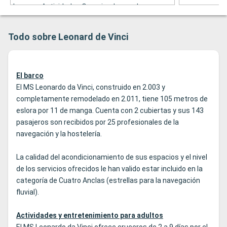
Juegos y Actividades Organizadas por Los
MiMbros de la Tripulación. General las
conferencias de las conferencias tratan sobrios
Todo sobre Leonard de Vinci
relaciones -relaciones con el crucero y los
destinos que visitan durante el viaje.
El barco
El MS Leonardo da Vinci, construido en 2.003 y
completamente remodelado en 2.011, tiene 105 metros de
eslora por 11 de manga. Cuenta con 2 cubiertas y sus 143
pasajeros son recibidos por 25 profesionales de la
navegación y la hostelería.
La calidad del acondicionamiento de sus espacios y el nivel
de los servicios ofrecidos le han valido estar incluido en la
categoría de Cuatro Anclas (estrellas para la navegación
fluvial).
Actividades y entretenimiento para adultos