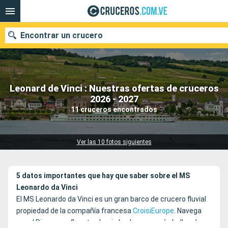
Encontrar un crucero
Leonard de Vinci : Nuestras ofertas de cruceros
Nuestros destinos
2026 - 2027
11 cruceros encontrados
Fecha de salida
Puertos
Compañías
Ver las 10 fotos siguientes
Buscar
5 datos importantes que hay que saber sobre el MS
Leonardo da Vinci
El MS Leonardo da Vinci es un gran barco de crucero fluvial
propiedad de la compañía francesa
CroisiEurope
. Navega
por el Rin y sus afluentes hacia los lugares más bellos de