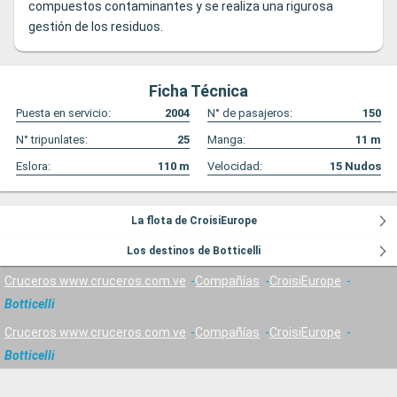
compuestos contaminantes y se realiza una rigurosa
gestión de los residuos.
Ficha Técnica
Puesta en servicio:
2004
N° de pasajeros:
150
N° tripunlates:
25
Manga:
11
m
Eslora:
110
m
Velocidad:
15
Nudos
La flota de CroisiEurope
Los destinos de Botticelli
Cruceros www.cruceros.com.ve
Compañías
CroisiEurope
Botticelli
Cruceros www.cruceros.com.ve
Compañías
CroisiEurope
Botticelli