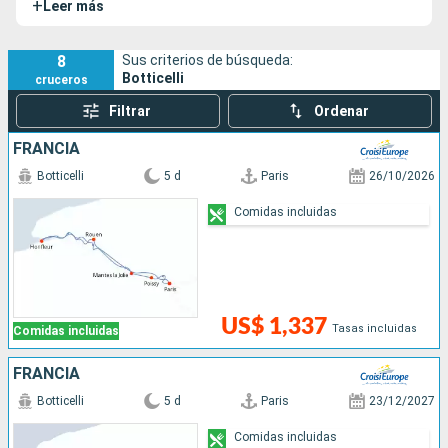
+
Leer más
surca las aguas del Sena por las orillas de París para
ofrecer un crucero muy cultural.
8
Sus criterios de búsqueda:
Botticelli
cruceros
Filtrar
Ordenar
FRANCIA
Botticelli
5 d
Paris
26/10/2026
Comidas incluidas
US$ 1,337
Tasas incluidas
Comidas incluidas
FRANCIA
Botticelli
5 d
Paris
23/12/2027
Comidas incluidas