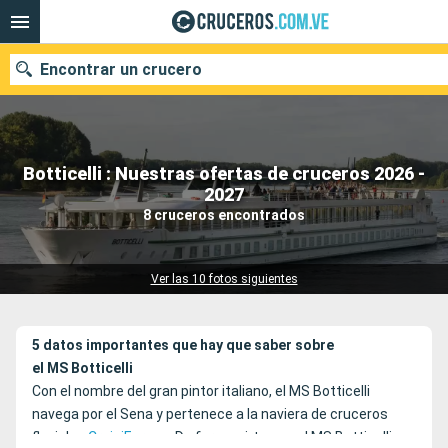
Encontrar un crucero
Botticelli : Nuestras ofertas de cruceros 2026 -
Nuestros destinos
2027
8 cruceros encontrados
Fecha de salida
Puertos
Compañías
Ver las 10 fotos siguientes
Buscar
5 datos importantes que hay que saber sobre
el MS Botticelli
Con el nombre del gran pintor italiano, el MS Botticelli
navega por el Sena y pertenece a la naviera de cruceros
fluviales
CroisiEurope
. De forma virtuosa, el MS Botticelli