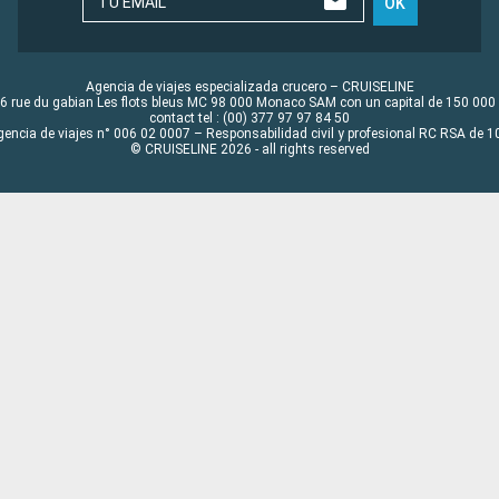
TU EMAIL
OK
Agencia de viajes especializada crucero – CRUISELINE
6 rue du gabian Les flots bleus MC 98 000 Monaco SAM con un capital de 150 000
contact tel : (00) 377 97 97 84 50
gencia de viajes n° 006 02 0007 – Responsabilidad civil y profesional RC RSA de
© CRUISELINE 2026 - all rights reserved